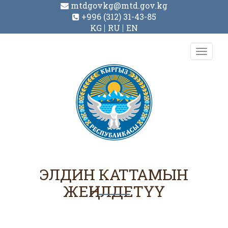
mtdgovkg@mtd.gov.kg
+996 (312) 31-43-85
KG
RU
EN
Toggl
navig
ЭЛДИН КАТТАМЫН
ЖЕҢИЛДЕТҮҮ