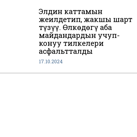
Элдин каттамын
жеңилдетип, жакшы шарт
түзүү. Өлкөдөгү аба
майдандардын учуп-
конуу тилкелери
асфальтталды
17.10.2024