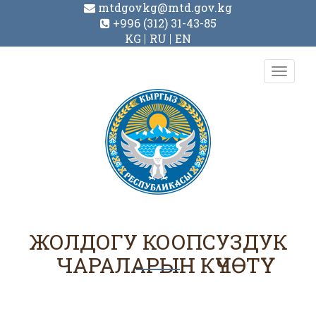
mtdgovkg@mtd.gov.kg
+996 (312) 31-43-85
KG
RU
EN
Toggl
navig
ЖОЛДОГУ КООПСУЗДУК
ЧАРАЛАРЫН КҮЧӨТҮҮ