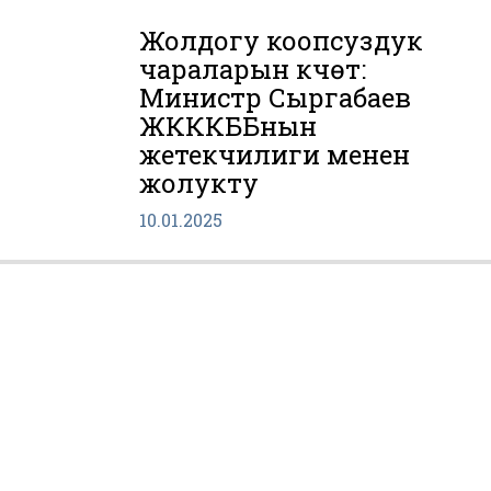
Жолдогу коопсуздук
чараларын күчөтүү:
Министр Сыргабаев
ЖКККББнын
жетекчилиги менен
жолукту
10.01.2025