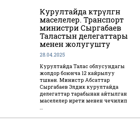
Курултайда көтөрүлгөн
маселелер. Транспорт
министри Сыргабаев
Таластын делегаттары
менен жолугушту
28.04.2025
Курултайда Талас облусундагы
жолдор боюнча 12 кайрылуу
түшкөн. Министр Абсаттар
Сыргабаев Элдик курултайда
делегаттар тарабынан айтылган
маселелер ирети менен чечилип
…