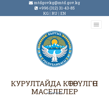
mtdgovkg@mtd.gov.kg
+996 (312) 31-43-85
KG
RU
EN
Toggl
navig
КУРУЛТАЙДА КӨТӨРҮЛГӨН
МАСЕЛЕЛЕР