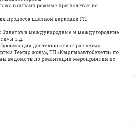
гажа в онлайн режиме при полетах по
я процесса платной парковки ГП
х билетов в международные и междугородние
и» и т.д.
цифровизации деятельности отраслевых
гыз Темир жолу», ГП «Кыргызавтобекети» по
ны ведомств по реализации мероприятий по