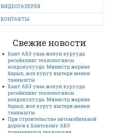
ВИДЕОГАЛЕРЕЯ
КОНТАКТЫ
Свежие новости
Кант АБЗ унаа жолун курууда
ресайклинг технологиясы
колдонулууда. Министр жерине
барып, жол куруу иштери менен
таанышты
Кант АБЗ унаа жолун курууда
ресайклинг технологиясы
колдонулууда. Министр жерине
барып, жол куруу иштери менен
таанышты
При строительстве автомобильной
дороги к Кантскому АБЗ
применяется технология