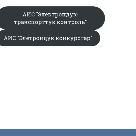
АИС "Электрондук-
транспорттук контроль"
АИС "Элетрондук конкурстар"