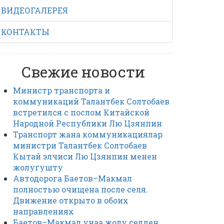
ВИДЕОГАЛЕРЕЯ
КОНТАКТЫ
Свежие новости
Министр транспорта и
коммуникаций Талантбек Солтобаев
встретился с послом Китайской
Народной Республики Лю Цзянпин
Транспорт жана коммуникациялар
министри Талантбек Солтобаев
Кытай элчиси Лю Цзянпин менен
жолугушту
Автодорога Баетов–Макмал
полностью очищена после селя.
Движение открыто в обоих
направлениях
Баетов–Макмал унаа жолу селден