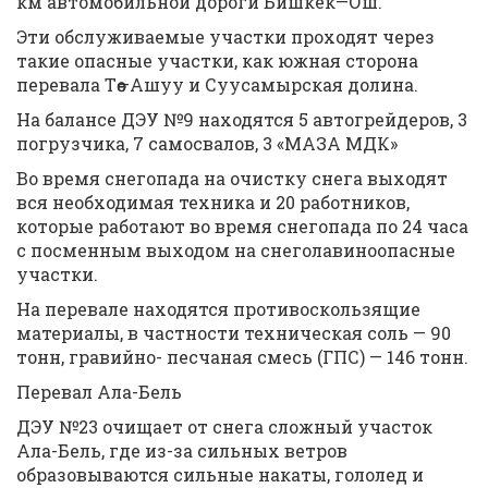
км автомобильной дороги Бишкек—Ош.
Эти обслуживаемые участки проходят через
такие опасные участки, как южная сторона
перевала Төө—Ашуу и Суусамырская долина.
На балансе ДЭУ №9 находятся 5 автогрейдеров, 3
погрузчика, 7 самосвалов, 3 «МАЗА МДК»
Во время снегопада на очистку снега выходят
вся необходимая техника и 20 работников,
которые работают во время снегопада по 24 часа
с посменным выходом на снеголавиноопасные
участки.
На перевале находятся противоскользящие
материалы, в частности техническая соль — 90
тонн, гравийно- песчаная смесь (ГПС) — 146 тонн.
Перевал Ала-Бель
ДЭУ №23 очищает от снега сложный участок
Ала-Бель, где из-за сильных ветров
образовываются сильные накаты, гололед и