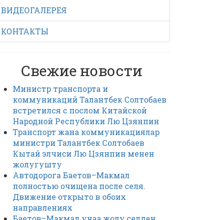
ВИДЕОГАЛЕРЕЯ
КОНТАКТЫ
Свежие новости
Министр транспорта и
коммуникаций Талантбек Солтобаев
встретился с послом Китайской
Народной Республики Лю Цзянпин
Транспорт жана коммуникациялар
министри Талантбек Солтобаев
Кытай элчиси Лю Цзянпин менен
жолугушту
Автодорога Баетов–Макмал
полностью очищена после селя.
Движение открыто в обоих
направлениях
Баетов–Макмал унаа жолу селден