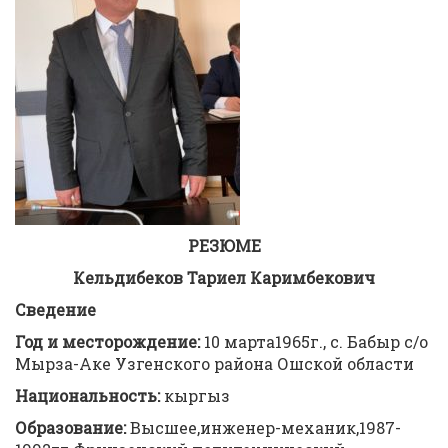
РЕЗЮМЕ
К
ельдибеков Тариел Каримбекович
С
ведение
Г
од и месторождение:
10 марта1965г., с. Бабыр с/о
Мырза-Аке Узгенского района Ошской области
Национальность:
кыргыз
О
бразование:
Высшее,инженер-механик,1987-