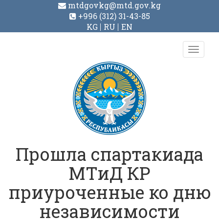
mtdgovkg@mtd.gov.kg
+996 (312) 31-43-85
KG
RU
EN
Toggl
navig
Прошла спартакиада
МТиД КР
приуроченные ко дню
независимости