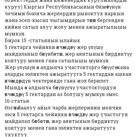
куруу) Кыргыз Республикасынын Өкмөтүнүн
чечими боюнча жерлердин рыноктук наркын
жана эсеп-кысап чыгымдарын төлөп бергенден
кийин сатып алуу жолу менен ажыратылышы
мүмкүн.
Бирок 15 -статьянын ылайык
5 гектарга чейинки өлчөмдөгү жер үлүшү
майдаланып бөлүнбөстөн, жер аянтынын бирдиктүү
контуру менен гана сатылышы мүмкүн.
Жер үлүшүн өз алдынча участокторго бөлүүгө жана
аларды ээликтен ажыратууга 5 гектардан ашкан
өлчөмдөрдүн чектеринде гана жол берилет.
Мында өз алдынча бөлүнүүчү участоктордун
өлчөмдөрү 5 гектардан аз болушу мүмкүн эмес.
16-статья.
Өзгөчө баалуу айыл чарба жерлеринин менчик
ээси 5 гектарга чейинки өлчөмдөгү жер участогун
майдалап бөлбөстөн, жер аянтынын бирдиктүү
контуру менен гана ээликтен ажыратууга
укуктуу.