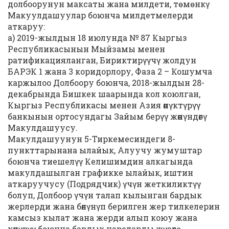
долбоорунун максаты жана милдети, тѳмѳнкү
Макуулдашуулар боюнча милдетмелерди
аткаруу:
а) 2019-жылдын 18 июлунда № 87 Кыргыз
Республикасынын Мыйзамы менен
ратификацияланган, Бириктирүүчү жолдун
БАРЭК 1 жана 3 коридорлору, Фаза 2 – Кошумча
каржылоо Долбоору боюнча, 2018-жылдын 28-
декабрында Бишкек шаарында кол коюлган,
Кыргыз Республикасы менен Азия өнүктүрүү
банкынын ортосундагы Зайым берүү жөнүндөгү
Макулдашуусу.
Макулдашуунун 5-Тиркемесиндеги 8-
пункттарынана ылайык, Алуучу жумуштар
боюнча тиешелүү Келишимдин алкагында
макулдашылган графикке ылайык, иштин
аткаруучусу (Подрядчик) үчүн жеткиликтүү
болуп, Долбоор үчүн талап кылынган бардык
жерлерди жана бөлүнүп берилген жер тилкелерин
камсыз кылат жана жерди алып коюу жана
көчүрүү боюнча бардык чараларды жүзөгө