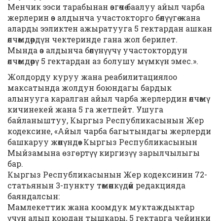
Менчик ээси тарабынан өзгөчө баалуу айыл чарба
жерлерин өз алдынча участокторго бөлүүгө жана
аларды ээликтен ажыратууга 5 гектардан ашкан
өлчөмдөрдүн чектеринде гана жол берилет.
Мында өз алдынча бөлүнүүчү участоктордун
өлчөмдөрү 5 гектардан аз болушу мүмкүн эмес.».
Жолдорду куруу жана реабилитациялоо
максатында жолдун боюндагы бардык
алынууга каралган айыл чарба жерлердин өлчөмү
кичинекей жана 5 га жетпейт. Ушуга
байланыштуу, Кыргыз Республикасынын Жер
кодексине, «Айыл чарба багытындагы жерлерди
башкаруу жөнүндө» Кыргыз Республикасынын
Мыйзамына ѳзгѳртүү киргизүү зарылчылыгы
бар.
Кыргыз Республикасынын Жер кодексинин 72-
статьянын 3-пункту төмөнкүдөй редакцияда
баяндалсын:
Мамлекеттик жана коомдук муктаждыктар
үчүн алып коюдан тышкары, 5 гектарга чейинки