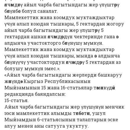
өлчөмдөгү айыл чарба багытындагы жер үлүштөрү
бөлүнбөс болуп саналат.
Мамлекеттик жана коомдук муктаждыктар
үчүн алып коюдан тышкары, 5 гектардан жогору
айыл чарба багытындагы жер үлүштөрү 5
гектардан ашкан өлчөмдөрдүн чектеринде гана өз
алдынча участокторго бөлүнүшү мүмкүн.
Мамлекеттик жана коомдук муктаждыктар
үчүн алып коюдан тышкары, мында өз алдынча
бөлүнүүчү участоктордун өлчөмдөрү 5 гектардан аз
болушу мүмкүн эмес.».
«Айыл чарба багытындагы жерлерди башкаруу
жөнүндө» Кыргыз Республикасынын
Мыйзамынын 15 жана 16-статьялар төмөнкүдөй
редакцияда баяндалсын:
15-статья.
Айыл чарба багытындагы жер үлүшүнүн менчик
ээси мамлекеттик алымды төлөбөстөн, ушул
Мыйзамдын 6-статьясынын талаптарын эске
алуу менен аны сатууга укуктуу.