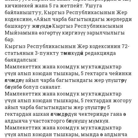
кичинекей жана 5 га жетпейт. Ушуга
байланыштуу, Кыргыз Республикасынын Жер
кодексине, «Айыл чарба багытындагы жерлерди
башкаруу жөнүндө» Кыргыз Республикасынын
Мыйзамына ѳзгѳртүү киргизүү зарылчылыгы
бар.
Кыргыз Республикасынын Жер кодексинин 72-
статьянын 3-пункту төмөнкүдөй редакцияда
баяндалсын:
Мамлекеттик жана коомдук муктаждыктар
үчүн алып коюдан тышкары, 5 гектарга чейинки
өлчөмдөгү айыл чарба багытындагы жер үлүштөрү
бөлүнбөс болуп саналат.
Мамлекеттик жана коомдук муктаждыктар
үчүн алып коюдан тышкары, 5 гектардан жогору
айыл чарба багытындагы жер үлүштөрү 5
гектардан ашкан өлчөмдөрдүн чектеринде гана өз
алдынча участокторго бөлүнүшү мүмкүн.
Мамлекеттик жана коомдук муктаждыктар
үчүн алып коюдан тышкары, мында өз алдынча