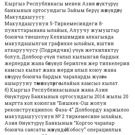
Кыргыз Республикасы менен Азия өнүктүрүү
банкынын ортосундагы Зайым берүү жөнүндөгү
Макулдашуусу.
Макулдашуунун 5-Тиркемесиндеги 8-
пункттарынана ылайык, Алуучу жумуштар
боюнча тиешелүү Келишимдин алкагында
макулдашылган графикке ылайык, иштин
аткаруучусу (Подрядчик) үчүн жеткиликтүү
болуп, Долбоор үчүн талап кылынган бардык
жерлерди жана бөлүнүп берилген жер тилкелерин
камсыз кылат жана жерди алып коюу жана
көчүрүү боюнча бардык чараларды жүзөгө
ашырууну төмөнкүлөргө ылайык камсыз кылат.
б) Кыргыз Республикасынын жана Азия
Өнүктүрүү Банкынын ортосундагы 2014 жылы 20
мартта кол коюлган “Бишкек-Ош жолун
реконструкциялоо. Фаза-4” Долбоорду каржылоо
макулдашуусунун № 2 тиркемесине ылайык,
Азия Өнүктүрүү Банкынын “Коргоо чаралар
боюнча саясаты жөнүндө Жобосу” операциялык