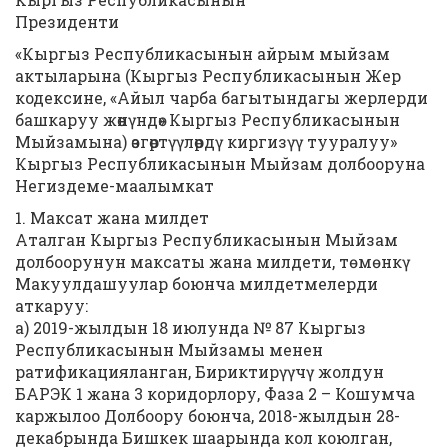
Президенти
«Кыргыз Республикасынын айрым мыйзам
актыларына (Кыргыз Республикасынын Жер
кодексине, «Айыл чарба багытындагы жерлерди
башкаруу жөнүндө» Кыргыз Республикасынын
Мыйзамына) өзгөртүүлөрдү киргизүү тууралуу»
Кыргыз Республикасынын Мыйзам долбооруна
Негиздеме-маалымкат
1. Максат жана милдет
Аталган Кыргыз Республикасынын Мыйзам
долбоорунун максаты жана милдети, тѳмѳнкү
Макуулдашуулар боюнча милдетмелерди
аткаруу:
а) 2019-жылдын 18 июлунда № 87 Кыргыз
Республикасынын Мыйзамы менен
ратификацияланган, Бириктирүүчү жолдун
БАРЭК 1 жана 3 коридорлору, Фаза 2 – Кошумча
каржылоо Долбоору боюнча, 2018-жылдын 28-
декабрында Бишкек шаарында кол коюлган,