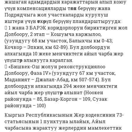
жашаган адамдардын каражаттарын алып коюу
үчүн компенсацияларды төлөп берүүнү жана
Подрядчыга жол участкаларды курулуш
иштери үчүн өткөрүп берүүнү пландарштырууда:
 1 жана 3 БАРЭК коридорлорун бириктирген жол
Долбоору, 2 этап — Кошумча каржылоо,
(узундугу 68 км участок, Балыкчы км 0-43;
Кочкор – Эпкин, км 62-89). Бул долбоордун
алкагында 10 жеке менчиктеги айыл чарба жер
үлүштөр алынууга каралган.
 «Бишкек-Ош жолун реконструкциялоо
Долбоору, Фаза IV» (узундугу 67 км участок,
Маданият – Джалал-Абад, км 507-574). Бул
долбоордун алкагында 294 жеке менчиктеги
айыл чарба жер үлүштөр алынат (Ноокен
районунда – 85, Базар-Коргон – 109, Сузак
районунда – 100)
Кыргыз Республикасынын Жер кодексинин 73-
статьясынын 1 пунктуна ылайык, Айыл
чарбасына жарактуу жерлердин мамлекеттик