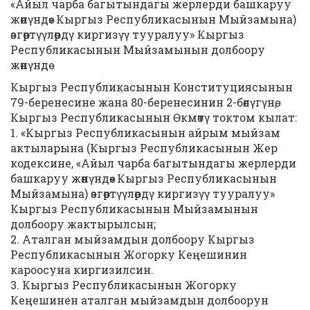
«Айыл чарба багытындагы жерлерди башкаруу
жөнүндө» Кыргыз Республикасынын Мыйзамына)
өзгөртүүлөрдү киргизүү тууралуу» Кыргыз
Республикасынын Мыйзамынын долбоору
жөнүндө
Кыргыз Республикасынын Конституциясынын
79-беренесине жана 80-беренесинин 2-бөлүгүнө,
Кыргыз Республикасынын Өкмөтү токтом кылат:
1. «Кыргыз Республикасынын айрым мыйзам
актыларына (Кыргыз Республикасынын Жер
кодексине, «Айыл чарба багытындагы жерлерди
башкаруу жөнүндө» Кыргыз Республикасынын
Мыйзамына) өзгөртүүлөрдү киргизүү тууралуу»
Кыргыз Республикасынын Мыйзамынын
долбоору жактырылсын;
2. Аталган мыйзамдын долбоору Кыргыз
Республикасынын Жогорку Кеңешинин
кароосуна киргизилсин.
3. Кыргыз Республикасынын Жогорку
Кеңешинен аталган мыйзамдын долбоорун