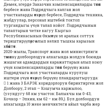
Демек, эгерде Заказчик компенсацияларды төлөөп
бербесе жана Подрядчыга калган жол
участкаларды өткөрүп бербесе, Подрядчы техника,
жабдуулар, персонал иштебей токтоп
тургандыгы үчүн талап койот. Подрядчынын
талаптарын четке кагуу Кыргыз
Республикасынын Өкмөтүн эл аралык соттук
териштирүүлөргө алып келип тышкы карызын
көбөйтөт.
2020-жылы, Транспорт жана жол министрлиги
төмөнкү долбоорлодун алкагында жолдун боюнда
жашаган адамдардын каражаттарын алып коюу
үчүн компенсацияларды төлөп берүүнү жана
Подрядчыга жол участкаларды курулуш
иштери үчүн өткөрүп берүүнү пландарштырууда:
 1 жана 3 БАРЭК коридорлорун бириктирген жол
Долбоору, 2 этап — Кошумча каржылоо,
(узундугу 68 км участок: Балыкчы км 0-43;
Кочкор – Эпкин, км 62 – км 89,). Бул долбоордун
алкагында 10 жеке менчиктеги айыл чарба жер