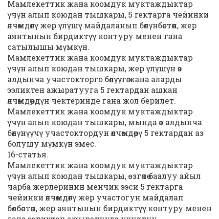
Мамлекеттик жана коомдук муктаждыктар
үчүн алып коюдан тышкары, 5 гектарга чейинки
өлчөмдөгү жер үлүшү майдаланып бөлүнбөстөн, жер
аянтынын бирдиктүү контуру менен гана
сатылышы мүмкүн.
Мамлекеттик жана коомдук муктаждыктар
үчүн алып коюдан тышкары, жер үлүшүн өз
алдынча участокторго бөлүүгө жана аларды
ээликтен ажыратууга 5 гектардан ашкан
өлчөмдөрдүн чектеринде гана жол берилет.
Мамлекеттик жана коомдук муктаждыктар
үчүн алып коюдан тышкары, мында өз алдынча
бөлүнүүчү участоктордун өлчөмдөрү 5 гектардан аз
болушу мүмкүн эмес.
16-статья.
Мамлекеттик жана коомдук муктаждыктар
үчүн алып коюдан тышкары, ѳзгөчө баалуу айыл
чарба жерлеринин менчик ээси 5 гектарга
чейинки өлчөмдөгү жер участогун майдалап
бөлбөстөн, жер аянтынын бирдиктүү контуру менен
гана ээликтен ажыратууга укуктуу.