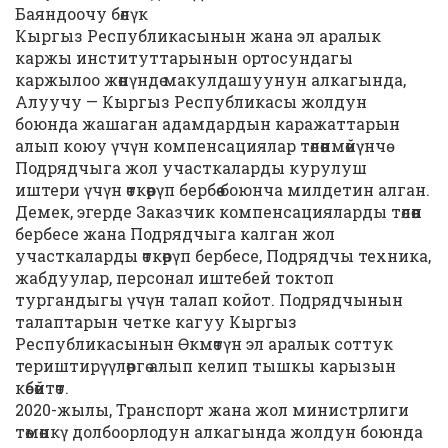
Баяндоочу бөлүк
Кыргыз Республикасынын жана эл аралык
каржы институттарынын ортосундагы
каржылоо жөнүндө макулдашуунун алкагында,
Алуучу — Кыргыз Республикасы жолдун
боюнда жашаган адамдардын каражаттарын
алып коюу үчүн компенсациялар төлөөнмөйүнчө
Подрядчыга жол участкаларды курулуш
иштери үчүн өткөрүп бербөө боюнча милдетин алган.
Демек, эгерде Заказчик компенсацияларды төлөөп
бербесе жана Подрядчыга калган жол
участкаларды өткөрүп бербесе, Подрядчы техника,
жабдуулар, персонал иштебей токтоп
тургандыгы үчүн талап койот. Подрядчынын
талаптарын четке кагуу Кыргыз
Республикасынын Өкмөтүн эл аралык соттук
териштирүүлөргө алып келип тышкы карызын
көбөйтөт.
2020-жылы, Транспорт жана жол министрлиги
төмөнкү долбоорлодун алкагында жолдун боюнда