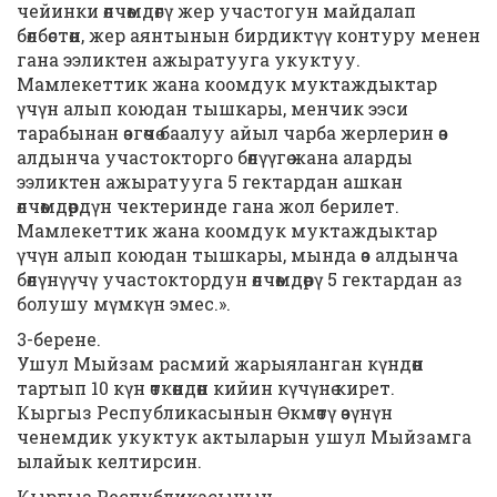
чейинки өлчөмдөгү жер участогун майдалап
бөлбөстөн, жер аянтынын бирдиктүү контуру менен
гана ээликтен ажыратууга укуктуу.
Мамлекеттик жана коомдук муктаждыктар
үчүн алып коюдан тышкары, менчик ээси
тарабынан өзгөчө баалуу айыл чарба жерлерин өз
алдынча участокторго бөлүүгө жана аларды
ээликтен ажыратууга 5 гектардан ашкан
өлчөмдөрдүн чектеринде гана жол берилет.
Мамлекеттик жана коомдук муктаждыктар
үчүн алып коюдан тышкары, мында өз алдынча
бөлүнүүчү участоктордун өлчөмдөрү 5 гектардан аз
болушу мүмкүн эмес.».
3-берене.
Ушул Мыйзам расмий жарыяланган күндөн
тартып 10 күн өткөндөн кийин күчүнө кирет.
Кыргыз Республикасынын Өкмөтү өзүнүн
ченемдик укуктук актыларын ушул Мыйзамга
ылайык келтирсин.
Кыргыз Республикасынын