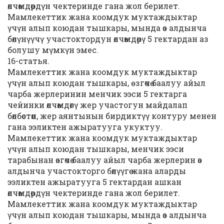
өлчөмдөрдүн чектеринде гана жол берилет.
Мамлекеттик жана коомдук муктаждыктар
үчүн алып коюдан тышкары, мында өз алдынча
бөлүнүүчү участоктордун өлчөмдөрү 5 гектардан аз
болушу мүмкүн эмес.
16-статья.
Мамлекеттик жана коомдук муктаждыктар
үчүн алып коюдан тышкары, ѳзгөчө баалуу айыл
чарба жерлеринин менчик ээси 5 гектарга
чейинки өлчөмдөгү жер участогун майдалап
бөлбөстөн, жер аянтынын бирдиктүү контуру менен
гана ээликтен ажыратууга укуктуу.
Мамлекеттик жана коомдук муктаждыктар
үчүн алып коюдан тышкары, менчик ээси
тарабынан өзгөчө баалуу айыл чарба жерлерин өз
алдынча участокторго бөлүүгө жана аларды
ээликтен ажыратууга 5 гектардан ашкан
өлчөмдөрдүн чектеринде гана жол берилет.
Мамлекеттик жана коомдук муктаждыктар
үчүн алып коюдан тышкары, мында өз алдынча