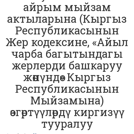
айрым мыйзам
актыларына (Кыргыз
Республикасынын
Жер кодексине, «Айыл
чарба багытындагы
жерлерди башкаруу
жөнүндө» Кыргыз
Республикасынын
Мыйзамына)
өзгөртүүлөрдү киргизүү
тууралуу