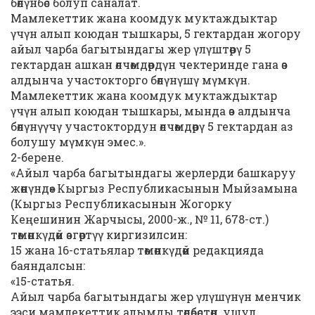
бөлүнбөс болуп саналат.
Мамлекеттик жана коомдук муктаждыктар
үчүн алып коюдан тышкары, 5 гектардан жогору
айыл чарба багытындагы жер үлүштөрү 5
гектардан ашкан өлчөмдөрдүн чектеринде гана өз
алдынча участокторго бөлүнүшү мүмкүн.
Мамлекеттик жана коомдук муктаждыктар
үчүн алып коюдан тышкары, мында өз алдынча
бөлүнүүчү участоктордун өлчөмдөрү 5 гектардан аз
болушу мүмкүн эмес.».
2-берене.
«Айыл чарба багытындагы жерлерди башкаруу
жөнүндө» Кыргыз Республикасынын Мыйзамына
(Кыргыз Республикасынын Жогорку
Кеңешинин Жарчысы, 2000-ж., № 11, 678-ст.)
төмөнкүдөй өзгөртүү киргизилсин:
15 жана 16-статьялар төмөнкүдөй редакцияда
баяндалсын:
«15-статья.
Айыл чарба багытындагы жер үлүшүнүн менчик
ээси мамлекеттик алымды төлөбөстөн, ушул