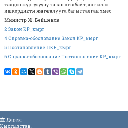
талдоо жүргүзүүнү талап кылбайт, анткени
ишкердикти жөнгө салууга багытталган эмес.
Министр Ж. Бейшенов
2 Закон КР_кырг
4 Справка-обоснование Закон КР_кырг
5 Постановление ПКР_кырг
6 Справка-обоснование Постановление КР_кырг
Дарек:
Кыргызстан,