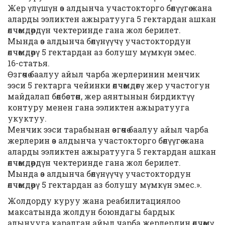
Жер үлүшүн өз алдынча участокторго бөлүүгө жана
аларды ээликтен ажыратууга 5 гектардан ашкан
өлчөмдөрдүн чектеринде гана жол берилет.
Мында өз алдынча бөлүнүүчү участоктордун
өлчөмдөрү 5 гектардан аз болушу мүмкүн эмес.
16-статья.
Өзгөчө баалуу айыл чарба жерлеринин менчик
ээси 5 гектарга чейинки өлчөмдөгү жер участогун
майдалап бөлбөстөн, жер аянтынын бирдиктүү
контуру менен гана ээликтен ажыратууга
укуктуу.
Менчик ээси тарабынан өзгөчө баалуу айыл чарба
жерлерин өз алдынча участокторго бөлүүгө жана
аларды ээликтен ажыратууга 5 гектардан ашкан
өлчөмдөрдүн чектеринде гана жол берилет.
Мында өз алдынча бөлүнүүчү участоктордун
өлчөмдөрү 5 гектардан аз болушу мүмкүн эмес.».
Жолдорду куруу жана реабилитациялоо
максатында жолдун боюндагы бардык
алынууга каралган айыл чарба жерлердин өлчөмү