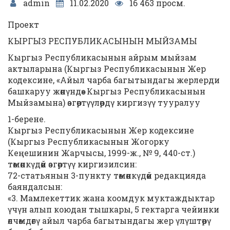
admin
11.02.2020
16 463 просм.
Проект
КЫРГЫЗ РЕСПУБЛИКАСЫНЫН МЫЙЗАМЫ
Кыргыз Республикасынын айрым мыйзам
актыларына (Кыргыз Республикасынын Жер
кодексине, «Айыл чарба багытындагы жерлерди
башкаруу жөнүндө» Кыргыз Республикасынын
Мыйзамына) өзгөртүүлөрдү киргизүү тууралуу
1-берене.
Кыргыз Республикасынын Жер кодексине
(Кыргыз Республикасынын Жогорку
Кеңешинин Жарчысы, 1999-ж., № 9, 440-ст.)
төмөнкүдөй өзгөртүү киргизилсин:
72-статьянын 3-пункту төмөнкүдөй редакцияда
баяндалсын:
«3. Мамлекеттик жана коомдук муктаждыктар
үчүн алып коюдан тышкары, 5 гектарга чейинки
өлчөмдөгү айыл чарба багытындагы жер үлүштөрү