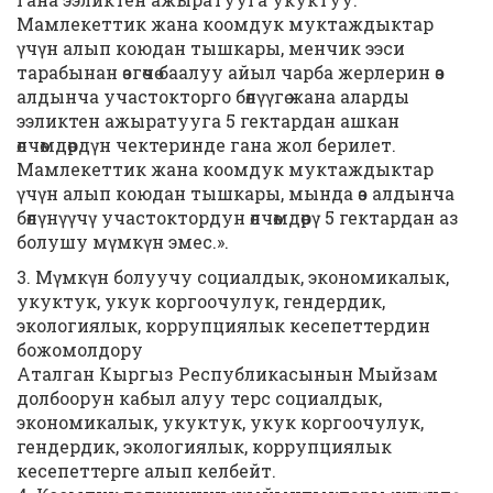
Мамлекеттик жана коомдук муктаждыктар
үчүн алып коюдан тышкары, менчик ээси
тарабынан өзгөчө баалуу айыл чарба жерлерин өз
алдынча участокторго бөлүүгө жана аларды
ээликтен ажыратууга 5 гектардан ашкан
өлчөмдөрдүн чектеринде гана жол берилет.
Мамлекеттик жана коомдук муктаждыктар
үчүн алып коюдан тышкары, мында өз алдынча
бөлүнүүчү участоктордун өлчөмдөрү 5 гектардан аз
болушу мүмкүн эмес.».
3. Мүмкүн болуучу социалдык, экономикалык,
укуктук, укук коргоочулук, гендердик,
экологиялык, коррупциялык кесепеттердин
божомолдору
Аталган Кыргыз Республикасынын Мыйзам
долбоорун кабыл алуу терс социалдык,
экономикалык, укуктук, укук коргоочулук,
гендердик, экологиялык, коррупциялык
кесепеттерге алып келбейт.