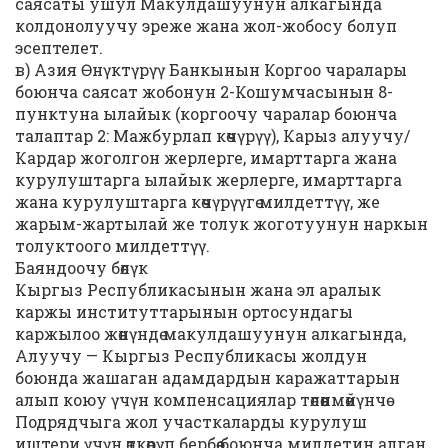
саясаты ушул Макулдашуунун алкагында
колдонолуучу эреже жана жол-жобосу болуп
эсептелет.
в) Азия Өнүктүрүү Банкынын Коргоо чаралары
боюнча саясат жобонун 2-Кошумчасынын 8-
пунктуна ылайык (коргоочу чаралар боюнча
талаптар 2: Мажбурлап көчүрүү), Карыз алуучу/
Кардар жоголгон жерлерге, имарттарга жана
курулуштарга ылайык жерлерге, имарттарга
жана курулуштарга көчүрүүгө милдеттүү, же
жарым-жартылай же толук жоготуунун наркын
толуктоого милдеттүү.
Баяндоочу бөлүк
Кыргыз Республикасынын жана эл аралык
каржы институттарынын ортосундагы
каржылоо жөнүндө макулдашуунун алкагында,
Алуучу — Кыргыз Республикасы жолдун
боюнда жашаган адамдардын каражаттарын
алып коюу үчүн компенсациялар төлөөнмөйүнчө
Подрядчыга жол участкаларды курулуш
иштери үчүн өткөрүп бербөө боюнча милдетин алган.