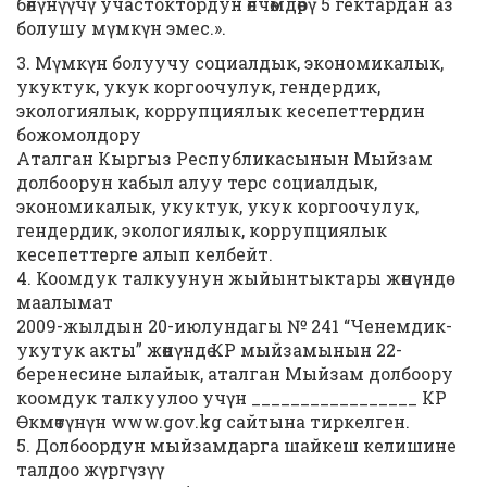
бөлүнүүчү участоктордун өлчөмдөрү 5 гектардан аз
болушу мүмкүн эмес.».
3. Мүмкүн болуучу социалдык, экономикалык,
укуктук, укук коргоочулук, гендердик,
экологиялык, коррупциялык кесепеттердин
божомолдору
Аталган Кыргыз Республикасынын Мыйзам
долбоорун кабыл алуу терс социалдык,
экономикалык, укуктук, укук коргоочулук,
гендердик, экологиялык, коррупциялык
кесепеттерге алып келбейт.
4. Коомдук талкуунун жыйынтыктары жөнүндө
маалымат
2009-жылдын 20-июлундагы № 241 “Ченемдик-
укутук акты” жөнүндө КР мыйзамынын 22-
беренесине ылайык, аталган Мыйзам долбоору
коомдук талкуулоо учүн _________________ КР
Өкмөтүнүн www.gov.kg сайтына тиркелген.
5. Долбоордун мыйзамдарга шайкеш келишине
талдоо жүргүзүү