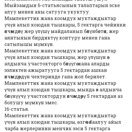
Мыйзамдын 6-статьясынын талаптарын эске
алуу менен аны сатууга укуктуу.
Мамлекеттик жана коомдук муктаждыктар
үчүн алып коюдан тышкары, 5 гектарга чейинки
өлчөмдөгү жер үлүшү майдаланып бөлүнбөстөн, жер
аянтынын бирдиктүү контуру менен гана
сатылышы мүмкүн.
Мамлекеттик жана коомдук муктаждыктар
үчүн алып коюдан тышкары, жер үлүшүн өз
алдынча участокторго бөлүүгө жана аларды
ээликтен ажыратууга 5 гектардан ашкан
өлчөмдөрдүн чектеринде гана жол берилет.
Мамлекеттик жана коомдук муктаждыктар
үчүн алып коюдан тышкары, мында өз алдынча
бөлүнүүчү участоктордун өлчөмдөрү 5 гектардан аз
болушу мүмкүн эмес.
16-статья.
Мамлекеттик жана коомдук муктаждыктар
үчүн алып коюдан тышкары, ѳзгөчө баалуу айыл
чарба жерлеринин менчик ээси 5 гектарга