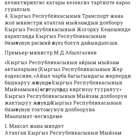
кечиктирилгис катары кезексиз тартипте кароо
суралсын.
4. Кыргыз Республикасынын Транспорт жана
жол министри аталган мыйзамдын долбоору
Кыргыз Республикасынын Жогорку Кеңешинде
каралганда Кыргыз Республикасынын
Өкмөтүнүн расмий өкүлү болуп дайындалсын.
Премьер-министр М.Д.Абылгазиев
«Кыргыз Республикасынын айрым мыйзам
актыларына (Кыргыз Республикасынын Жер
кодексине, «Айыл чарба багытындагы жерлерди
башкаруу жөнүндө» Кыргыз Республикасынын
Мыйзамына) өзгөртүүлөрдү киргизүү тууралуу»
Кыргыз Республикасынын Мыйзам долбоорун
жактыруу жөнүндө Кыргыз Республикасынын
Өкмөтүнүн токтомунун долбооруна
Маалымат-негиздеме
1. Максат жана милдет
Аталган Кыргыз Республикасынын Мыйзам