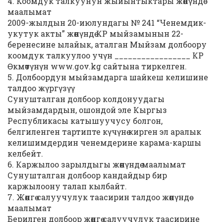
4. Коомдук талкуунун жыйынтыктары жөнүндө
маалымат
2009-жылдын 20-июлундагы № 241 “Ченемдик-
укутук акты” жөнүндө КР мыйзамынын 22-
беренесине ылайык, аталган Мыйзам долбоору
коомдук талкуулоо учүн _________________ КР
Өкмөтүнүн www.gov.kg сайтына тиркелген.
5. Долбоордун мыйзамдарга шайкеш келишине
талдоо жүргүзүү
Сунушталган долбоор колдонуудагы
мыйзамдардын, ошондой эле Кыргыз
Республикасы катышуучусу болгон,
белгиленген тартипте күчүнө кирген эл аралык
келишимдердин ченемдерине карама-каршы
келбейт.
6. Каржылоо зарылдыгы жөнүндө маалымат
Сунушталган долбоор кандайдыр бир
каржылоону талап кылбайт.
7. Жөнгө салуучулук таасирин талдоо жөнүндө
маалымат
Берилген долбоор жөнгө салуучулук таасирине