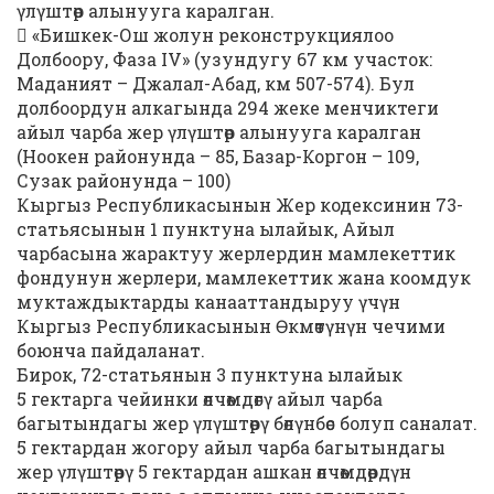
үлүштөр алынууга каралган.
 «Бишкек-Ош жолун реконструкциялоо
Долбоору, Фаза IV» (узундугу 67 км участок:
Маданият – Джалал-Абад, км 507-574). Бул
долбоордун алкагында 294 жеке менчиктеги
айыл чарба жер үлүштөр алынууга каралган
(Ноокен районунда – 85, Базар-Коргон – 109,
Сузак районунда – 100)
Кыргыз Республикасынын Жер кодексинин 73-
статьясынын 1 пунктуна ылайык, Айыл
чарбасына жарактуу жерлердин мамлекеттик
фондунун жерлери, мамлекеттик жана коомдук
муктаждыктарды канааттандыруу үчүн
Кыргыз Республикасынын Өкмөтүнүн чечими
боюнча пайдаланат.
Бирок, 72-статьянын 3 пунктуна ылайык
5 гектарга чейинки өлчөмдөгү айыл чарба
багытындагы жер үлүштөрү бөлүнбөс болуп саналат.
5 гектардан жогору айыл чарба багытындагы
жер үлүштөрү 5 гектардан ашкан өлчөмдөрдүн