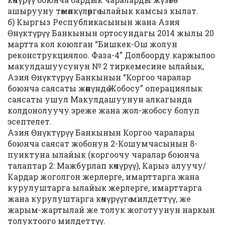
ашырууну төмөнкүлөргө ылайык камсыз кылат.
б) Кыргыз Республикасынын жана Азия
Өнүктүрүү Банкынын ортосундагы 2014 жылы 20
мартта кол коюлган “Бишкек-Ош жолун
реконструкциялоо. Фаза-4” Долбоорду каржылоо
макулдашуусунун № 2 тиркемесине ылайык,
Азия Өнүктүрүү Банкынын “Коргоо чаралар
боюнча саясаты жөнүндө Жобосу” операциялык
саясаты ушул Макулдашуунун алкагында
колдонолуучу эреже жана жол-жобосу болуп
эсептелет.
Азия Өнүктүрүү Банкынын Коргоо чаралары
боюнча саясат жобонун 2-Кошумчасынын 8-
пунктуна ылайык (коргоочу чаралар боюнча
талаптар 2: Мажбурлап көчүрүү), Карыз алуучу/
Кардар жоголгон жерлерге, имарттарга жана
курулуштарга ылайык жерлерге, имарттарга
жана курулуштарга көчүрүүгө милдеттүү, же
жарым-жартылай же толук жоготуунун наркын
толуктоого милдеттүү.