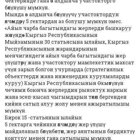
чектеринде гана өз алдынча участокторго
бөлүнүшү мүмкүн.
Мында өз алдынча бөлүнүүчү участоктордун
өлчөмдөрү 5 гектардан аз болушу мүмкүн эмес.
«Айыл чарба багытындагы жерлерди башкаруу
жөнүндө» Кыргыз Республикасынын
Мыйзамынын 30 статьясына ылайык, Кыргыз
Республикасынын жарандарынын
менчигиндеги айыл чарба багытындагы жер
үлүштөрү жана участоктору мамлекеттик максат
үчүн зарыл болгон учурларда (стратегиялык
объекттерди жана инженердик курулмаларды
куруу) Кыргыз Республикасынын Өкмөтүнүн
чечими боюнча жерлердин рыноктук наркын
жана эсеп-кысап чыгымдарын төлөп бергенден
кийин сатып алуу жолу менен ажыратылышы
мүмкүн.
Бирок 15 -статьянын ылайык
5 гектарга чейинки өлчөмдөгү жер үлүшү
майдаланып бөлүнбөстөн, жер аянтынын бирдиктүү
контуру менен гана сатылышы мүмкүн.