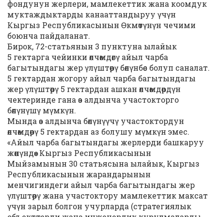
фондунун жерлери, мамлекеттик жана коомдук
муктаждыктарды канааттандыруу үчүн
Кыргыз Республикасынын Өкмөтүнүн чечими
боюнча пайдаланат.
Бирок, 72-статьянын 3 пунктуна ылайык
5 гектарга чейинки өлчөмдөгү айыл чарба
багытындагы жер үлүштөрү бөлүнбөс болуп саналат.
5 гектардан жогору айыл чарба багытындагы
жер үлүштөрү 5 гектардан ашкан өлчөмдөрдүн
чектеринде гана өз алдынча участокторго
бөлүнүшү мүмкүн.
Мында өз алдынча бөлүнүүчү участоктордун
өлчөмдөрү 5 гектардан аз болушу мүмкүн эмес.
«Айыл чарба багытындагы жерлерди башкаруу
жөнүндө» Кыргыз Республикасынын
Мыйзамынын 30 статьясына ылайык, Кыргыз
Республикасынын жарандарынын
менчигиндеги айыл чарба багытындагы жер
үлүштөрү жана участоктору мамлекеттик максат
үчүн зарыл болгон учурларда (стратегиялык
объекттерди жана инженердик курулмаларды