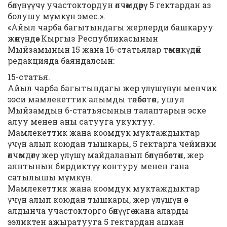
бөлүнүүчү участоктордун өлчөмдөрү 5 гектардан аз
болушу мүмкүн эмес.».
«Айыл чарба багытындагы жерлерди башкаруу
жөнүндө» Кыргыз Республикасынын
Мыйзамынын 15 жана 16-статьялар төмөнкүдөй
редакцияда баяндалсын:
15-статья.
Айыл чарба багытындагы жер үлүшүнүн менчик
ээси мамлекеттик алымды төлөбөстөн, ушул
Мыйзамдын 6-статьясынын талаптарын эске
алуу менен аны сатууга укуктуу.
Мамлекеттик жана коомдук муктаждыктар
үчүн алып коюдан тышкары, 5 гектарга чейинки
өлчөмдөгү жер үлүшү майдаланып бөлүнбөстөн, жер
аянтынын бирдиктүү контуру менен гана
сатылышы мүмкүн.
Мамлекеттик жана коомдук муктаждыктар
үчүн алып коюдан тышкары, жер үлүшүн өз
алдынча участокторго бөлүүгө жана аларды
ээликтен ажыратууга 5 гектардан ашкан