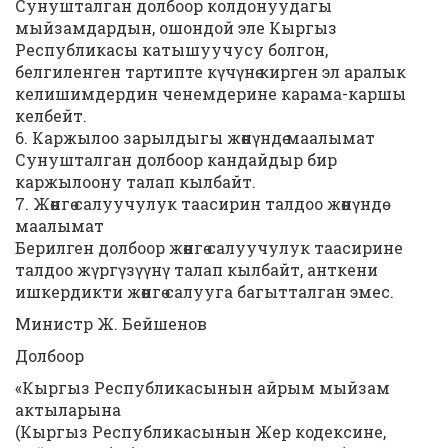
Сунушталган долбоор колдонуудагы
мыйзамдардын, ошондой эле Кыргыз
Республикасы катышуучусу болгон,
белгиленген тартипте күчүнө кирген эл аралык
келишимдердин ченемдерине карама-каршы
келбейт.
6. Каржылоо зарылдыгы жөнүндө маалымат
Сунушталган долбоор кандайдыр бир
каржылоону талап кылбайт.
7. Жөнгө салуучулук таасирин талдоо жөнүндө
маалымат
Берилген долбоор жөнгө салуучулук таасирине
талдоо жүргүзүүнү талап кылбайт, анткени
ишкердикти жөнгө салууга багытталган эмес.
Министр Ж. Бейшенов
Долбоор
«Кыргыз Республикасынын айрым мыйзам
актыларына
(Кыргыз Республикасынын Жер кодексине,