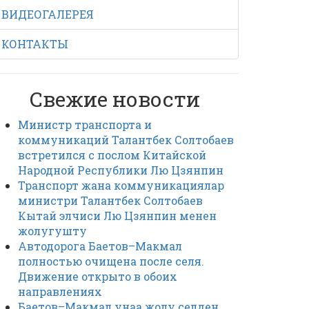
ВИДЕОГАЛЕРЕЯ
КОНТАКТЫ
Свежие новости
Министр транспорта и
коммуникаций Талантбек Солтобаев
встретился с послом Китайской
Народной Республики Лю Цзянпин
Транспорт жана коммуникациялар
министри Талантбек Солтобаев
Кытай элчиси Лю Цзянпин менен
жолугушту
Автодорога Баетов–Макмал
полностью очищена после селя.
Движение открыто в обоих
направлениях
Баетов–Макмал унаа жолу селден