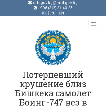
mtdgovkg@mtd.gov.kg
+996 (312) 31-43-85
KG
RU
EN
Toggl
navig
Потерпевший
крушение близ
Бишкека самолет
Боинг-747 вез в