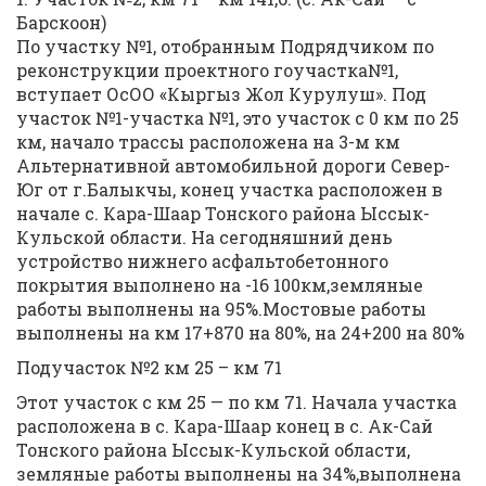
Барскоон)
По участку №1, отобранным Подрядчиком по
реконструкции проектного гоучастка№1,
вступает ОсОО «Кыргыз Жол Курулуш». Под
участок №1-участка №1, это участок с 0 км по 25
км, начало трассы расположена на 3-м км
Альтернативной автомобильной дороги Север-
Юг от г.Балыкчы, конец участка расположен в
начале с. Кара-Шаар Тонского района Ыссык-
Кульской области. На сегодняшний день
устройство нижнего асфальтобетонного
покрытия выполнено на -16 100км,земляные
работы выполнены на 95%.Мостовые работы
выполнены на км 17+870 на 80%, на 24+200 на 80%
Подучасток №2 км 25 – км 71
Этот участок с км 25 — по км 71. Начала участка
расположена в с. Кара-Шаар конец в с. Ак-Сай
Тонского района Ыссык-Кульской области,
земляные работы выполнены на 34%,выполнена