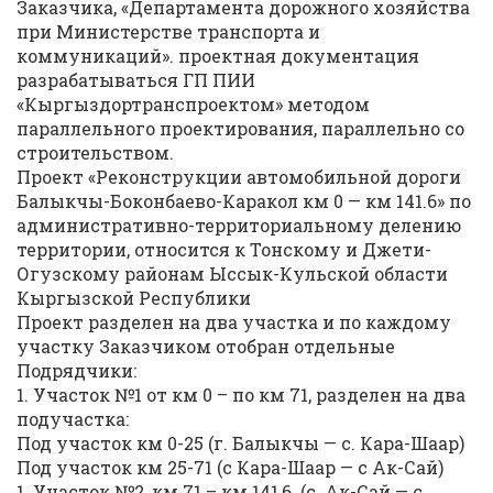
Заказчика, «Департамента дорожного хозяйства
при Министерстве транспорта и
коммуникаций». проектная документация
разрабатываться ГП ПИИ
«Кыргыздортранспроектом» методом
параллельного проектирования, параллельно со
строительством.
Проект «Реконструкции автомобильной дороги
Балыкчы-Боконбаево-Каракол км 0 — км 141.6» по
административно-территориальному делению
территории, относится к Тонскому и Джети-
Огузскому районам Ыссык-Кульской области
Кыргызской Республики
Проект разделен на два участка и по каждому
участку Заказчиком отобран отдельные
Подрядчики:
1. Участок №1 от км 0 – по км 71, разделен на два
подучастка:
Под участок км 0-25 (г. Балыкчы — с. Кара-Шаар)
Под участок км 25-71 (с Кара-Шаар — с Ак-Сай)
1. Участок №2, км 71 – км 141,6. (с. Ак-Сай — с