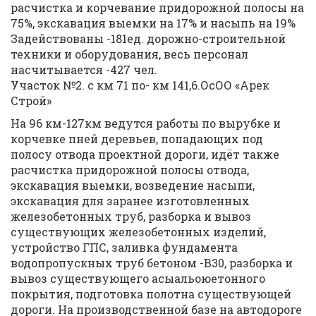
расчистка и корчевание придорожной полосы на
75%, экскавация выемки на 17% и насыпь на 19%
Задействованы -181ед. дорожно-строительной
техники и оборудования, весь персонал
насчитывается -427 чел.
Участок №2. с км 71 по- км 141,6.ОсОО «Арек
Строй»
На 96 км-127км ведутся работы по вырубке и
корчевке пней деревьев, попадающих под
полосу отвода проектной дороги, идёт также
расчистка придорожной полосы отвода,
экскавация выемки, возведение насыпи,
экскавация для заранее изготовленных
железобетонных труб, разборка и вывоз
существующих железобетонных изделий,
устройство ГПС, заливка фундамента
водопропускных труб бетоном -В30, разборка и
вывоз существующего асыальоюетонного
покрытия, подготовка полотна существующей
дороги. На производственной базе на автодороге