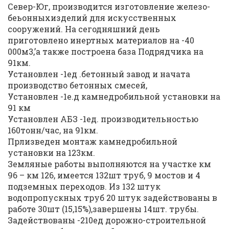
Север-Юг, производится изготовление железо-
беьонныхизделий для искусственных
сооружений. На сегодняшний день
приготовлено инертных материалов на -40
000м3,’а также построена база Подрядчика на
91км.
Установлен -1ед .бетонный завод и начата
производство бетонных смесей,
Установлен -1е.д камнедробильной установки на
91 км
Установлен АБЗ -1ед. производительностью
160тонн/час, на 91км.
Прлизведен монтаж камнедробильной
установки на 123км.
Земляные работы выполняются на участке км
96 – км 126, имеется 132шт труб, 9 мостов и 4
подземных переходов. Из 132 штук
водопропускных труб 20 штук задействованы в
работе 30шт (15,15%),завершены 14шт. трубы.
Задействованы -210ед дорожно-строительной