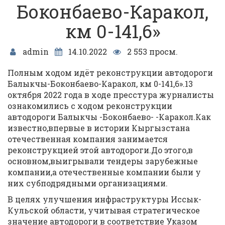
Боконбаево-Каракол,
км 0-141,6»
admin
14.10.2022
2 553 просм.
Полным ходом идёт реконструкции автодороги
Балыкчы-Боконбаево-Каракол, км 0-141,6».13
октября 2022 года в ходе пресстура журналисты
ознакомились с ходом реконструкции
автодороги Балыкчы -Боконбаево- -Каракол.Как
известно,впервые в истории Кыргызстана
отечественная компания занимается
реконструкцией этой автодороги.До этого,в
основном,выигрывали тендеры зарубежные
компании,а отечественные компании были у
них субподрядными организациями.
В целях улучшения инфраструктуры Иссык-
Кульской области, учитывая стратегическое
значение автодороги в соответствие Указом