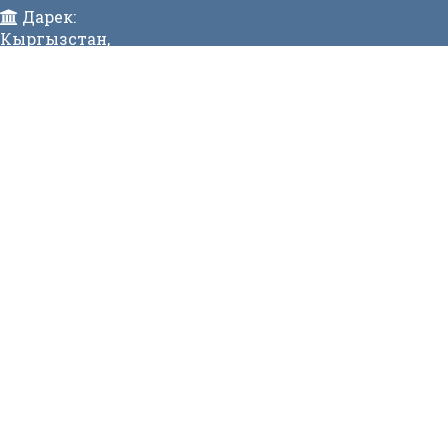
Дарек:
Кыргызстан,
Бишкек ш., Исанов көчөсү 42 Индекс:720017
Телефон:
>996 (312) 314 385 Факс:996 (312) 312811 Коомдук
кабылдама: + 996 (312) 31 49 22 Ишеним телефону:31
50 90
E-mail:
mtd@mtd.gov.kg
МЕНЮ
Вакансии
Карта сайта
Онлайн заявка
Контакты
СТАТИСТИКА