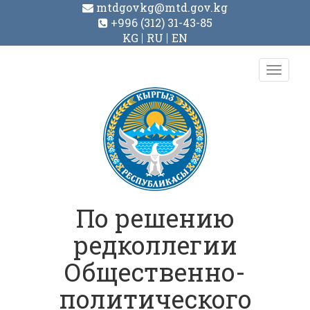
mtdgovkg@mtd.gov.kg
+996 (312) 31-43-85
KG
RU
EN
Toggl
navig
По решению
редколлегии
Общественно-
политического