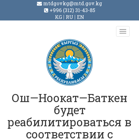
mtdgovkg@mtd.gov.kg
+996 (312) 31-43-85
KG
RU
EN
Toggl
navig
Ош—Ноокат—Баткен
будет
реабилитироваться в
соответствии с