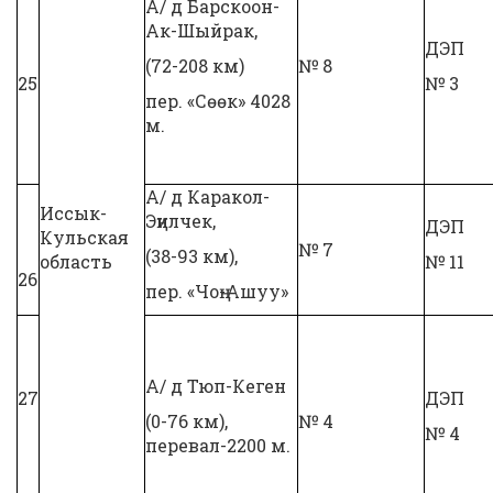
А/ д Барскоон-
Ак-Шыйрак,
ДЭП
(72-208 км)
№ 8
25
№ 3
пер. «Сөөк» 4028
м.
А/ д Каракол-
Иссык-
Эңилчек,
ДЭП
Кульская
№ 7
(38-93 км),
область
№ 11
26
пер. «Чоң-Ашуу»
А/ д Тюп-Кеген
27
ДЭП
(0-76 км),
№ 4
№ 4
перевал-2200 м.