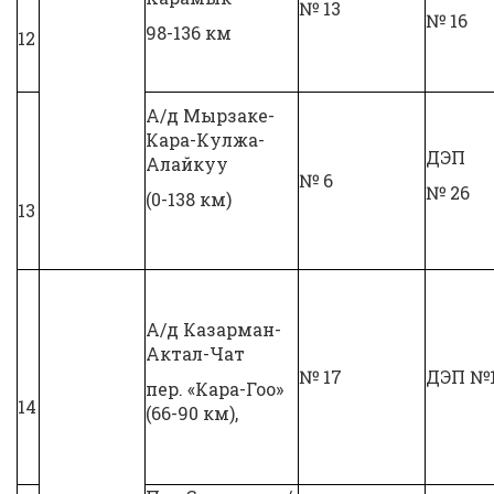
№ 13
№ 16
98-136 км
12
А/д Мырзаке-
Кара-Кулжа-
ДЭП
Алайкуу
№ 6
№ 26
(0-138 км)
13
А/д Казарман-
Актал-Чат
№ 17
ДЭП №
пер. «Кара-Гоо»
14
(66-90 км),