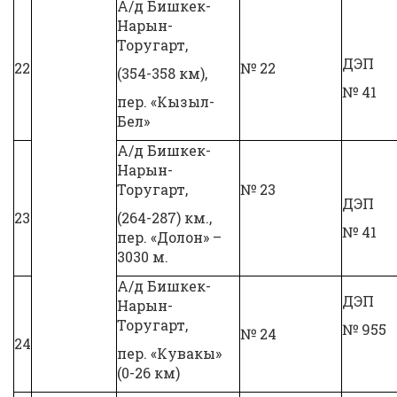
А/д Бишкек-
Нарын-
Торугарт,
ДЭП
22
№ 22
(354-358 км),
№ 41
пер. «Кызыл-
Бел»
А/д Бишкек-
Нарын-
Торугарт,
№ 23
ДЭП
23
(264-287) км.,
№ 41
пер. «Долон» –
3030 м.
А/д Бишкек-
ДЭП
Нарын-
Торугарт,
№ 955
№ 24
24
пер. «Кувакы»
(0-26 км)