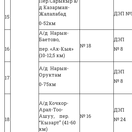
Пер.Сарыкыр а/
д Казарман-
ДЭП №
Жалалабад
15
0-52км
А/д Нарын-
Баетово,
ДЭП
№ 18
16
пер. «Ак-Кыя»
№ 8
(10-12,5 км)
А/д Нарын-
ДЭП
Оруктам
17
№ 8
0-75км
А/д Кочкор-
Арал-Тоо-
ДЭП
Ашуу, пер.
№ 16
18
№ 24
“Кызарт” (41-60
км)