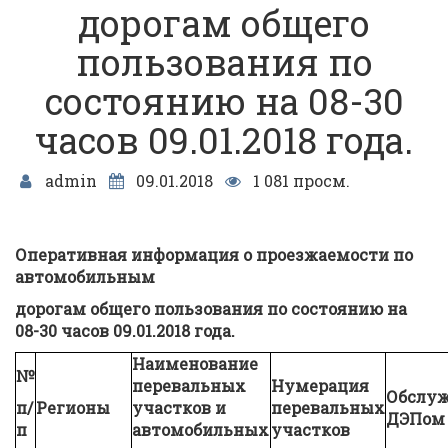
дорогам общего
пользования по
состоянию на 08-30
часов 09.01.2018 года.
admin
09.01.2018
1 081 просм.
Оперативная информация о проезжаемости по
автомобильным
дорогам общего пользования по состоянию на
08-30 часов 0
9
.01.2018 года.
Наименование
№
перевальных
Нумерация
Обслуж
п/
Регионы
участков и
перевальных
ДЭПом
п
автомобильных
участков