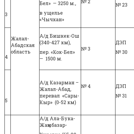
№ 2
Бел» — 3250 м.,
№ 23
в ущелье
3
«Чычкан»
А/д Бишкек-Ош
Жалал-
(340-427 км),
ДЭП
Абадская
№ 3
область
пер. «Кок-Бел»
№ 30
4
— 1500 м.
А/д Казарман –
№ 4
ДЭП
Жалал-Абад,
перевал «Сары-
№ 31
5
Кыр» (0-52 км)
А/д Ала-Бука-
Жаңыбазар-