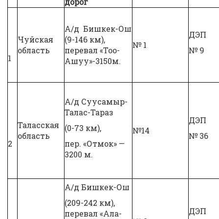
дорог
А/д Бишкек-Ош
ДЭП
Чуйская
(9-146 км),
№ 1
область
перевал «Тоо-
№ 9
1
Ашуу»-3150м.
А/д Суусамыр-
Талас-Тараз
ДЭП
Таласская
(0-73 км),
№14
область
№ 36
2
пер. «Отмок» —
3200 м.
А/д Бишкек-Ош
(209-242 км),
ДЭП
перевал «Ала-