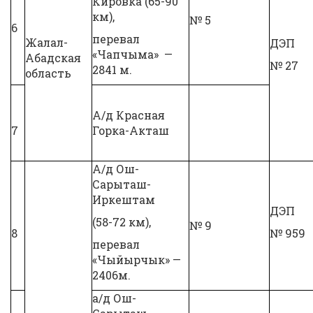
Кировка (65-90
км),
№ 5
6
перевал
Жалал-
ДЭП
«Чапчыма» —
Абадская
№ 27
2841 м.
область
А/д Красная
7
Горка-Акташ
А/д Ош-
Сарыташ-
Иркештам
ДЭП
(58-72 км),
№ 9
8
№ 959
перевал
«Чыйырчык» —
2406м.
а/д Ош-