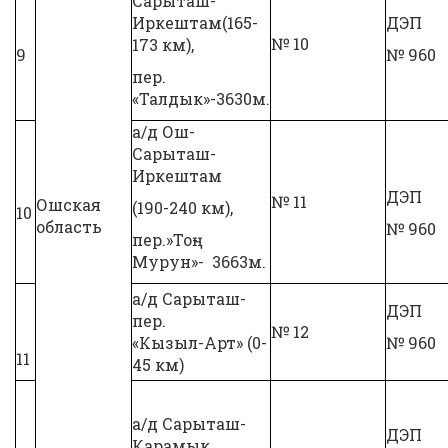
Сарыташ-
Иркештам(165-
ДЭП
№ 10
173 км),
9
№ 960
пер.
«Талдык»-3630м.
а/д Ош-
Сарыташ-
Иркештам
ДЭП
№ 11
Ошская
(190-240 км),
10
область
№ 960
пер.»Тоң-
Мурун»- 3663м.
а/д Сарыташ-
ДЭП
пер.
№ 12
«Кызыл-Арт» (0-
№ 960
11
45 км)
а/д Сарыташ-
ДЭП
Карамык