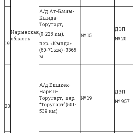
А/д Ат-Башы-
Кында-
Торугарт,
ДЭП
Нарынская
(0-225 км),
№ 15
область
№ 20
19
пер. «Кында»
(60-71 км) -3365
м.
А/д Бишкек-
Нарын-
ДЭП
Торугарт, пер.
№ 19
№ 957
“Торугарт”(501-
20
539 км)