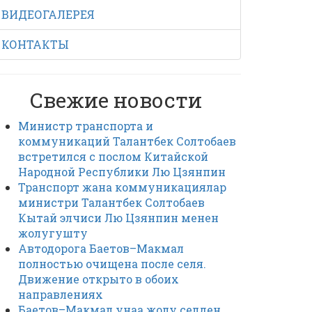
ВИДЕОГАЛЕРЕЯ
КОНТАКТЫ
Свежие новости
Министр транспорта и
коммуникаций Талантбек Солтобаев
встретился с послом Китайской
Народной Республики Лю Цзянпин
Транспорт жана коммуникациялар
министри Талантбек Солтобаев
Кытай элчиси Лю Цзянпин менен
жолугушту
Автодорога Баетов–Макмал
полностью очищена после селя.
Движение открыто в обоих
направлениях
Баетов–Макмал унаа жолу селден