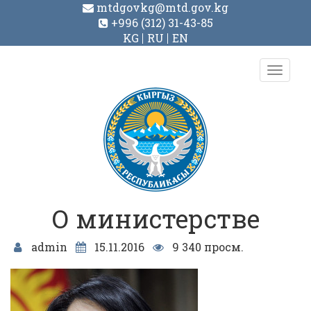
mtdgovkg@mtd.gov.kg
+996 (312) 31-43-85
KG
RU
EN
Toggl
navig
О министерстве
admin
15.11.2016
9 340 просм.