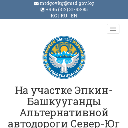
mtdgovkg@mtd.gov.kg
+996 (312) 31-43-85
KG
RU
EN
Toggl
navig
На участке Эпкин-
Башкууганды
Альтернативной
автодороги Север-Юг