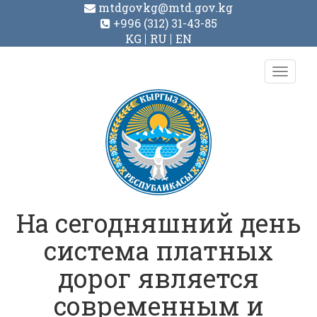
mtdgovkg@mtd.gov.kg
+996 (312) 31-43-85
KG
RU
EN
Toggl
navig
На сегодняшний день
система платных
дорог является
современным и