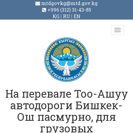
mtdgovkg@mtd.gov.kg
+996 (312) 31-43-85
KG
RU
EN
Toggl
navig
На перевале Тоо-Ашуу
автодороги Бишкек-
Ош пасмурно, для
грузовых