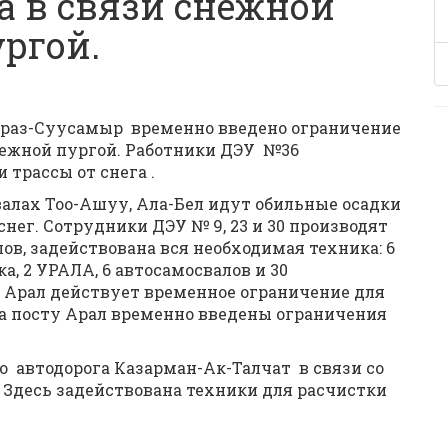
а в связи снежной
ргой.
Тараз-Суусамыр временно введено ограничение
нежной пургой. Работники ДЭУ №36
трассы от снега .
валах Тоо-Ашуу, Ала-Бел идут обильные осадки
снег. Сотрудники ДЭУ № 9, 23 и 30 производят
в, задействована вся необходимая техника: 6
а, 2 УРАЛА, 6 автосамосвалов и 30
и Арал действует временное ограничение для
На посту Арал временно введены ограничения
о автодорога Казарман-Ак-Талчат в связи со
 Здесь задействована техники для расчистки