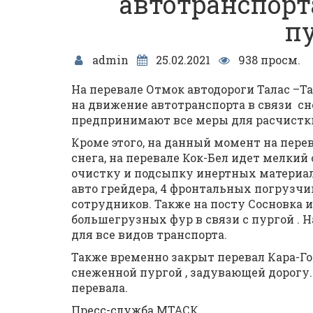
автотранспорт
пу
admin
25.02.2021
938 просм.
На перевале Отмок автодороги Талас –
на движение автотранспорта в связи с
предпринимают все меры для расчистки 
Кроме этого, на данный момент на пере
снега, на перевале Кок-Бел идет мелкий 
очистку и подсыпку инертных материало
авто грейдера, 4 фронтальных погрузчик
сотрудников. Также на посту Сосновка 
большегрузных фур в связи с пургой . 
для все видов транспорта.
Также временно закрыт перевал Кара-Го
снеженной пургой , задувающей дорогу.
перевала.
Пресс-служба МТАСК