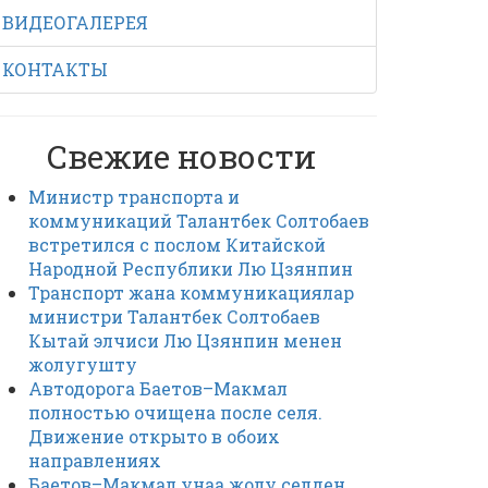
ВИДЕОГАЛЕРЕЯ
КОНТАКТЫ
Свежие новости
Министр транспорта и
коммуникаций Талантбек Солтобаев
встретился с послом Китайской
Народной Республики Лю Цзянпин
Транспорт жана коммуникациялар
министри Талантбек Солтобаев
Кытай элчиси Лю Цзянпин менен
жолугушту
Автодорога Баетов–Макмал
полностью очищена после селя.
Движение открыто в обоих
направлениях
Баетов–Макмал унаа жолу селден