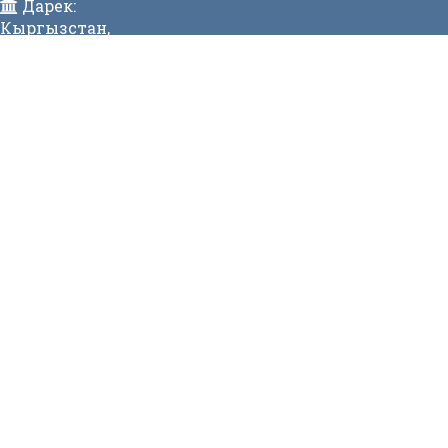
Дарек:
Кыргызстан,
Бишкек ш., Исанов көчөсү 42 Индекс:720017
Телефон:
>996 (312) 314 385 Факс:996 (312) 312811 Коомдук
кабылдама: + 996 (312) 31 49 22 Ишеним телефону:31
50 90
E-mail:
mtd@mtd.gov.kg
МЕНЮ
Вакансии
Карта сайта
Онлайн заявка
Контакты
СТАТИСТИКА