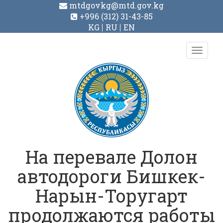
mtdgovkg@mtd.gov.kg
+996 (312) 31-43-85
KG
RU
EN
Toggl
navig
На перевале Долон
автодороги Бишкек-
Нарын-Торугарт
продолжаются работы