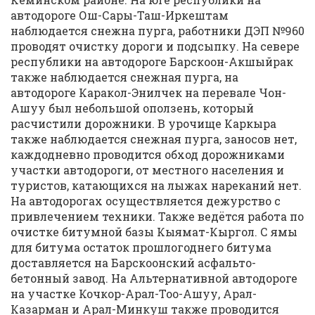
автодороге Ош-Сары-Таш-Иркештам
наблюдается снежна пурга, работники ДЭП №960
проводят очистку дороги и подсыпку. На севере
республики на автодороге Барскоон-Акшыйрак
также наблюдается снежная пурга, на
автодороге Каракол-Энилчек на перевале Чон-
Ашуу был небольшой оползень, который
расчистили дорожники. В урочище Каркыра
также наблюдается снежная пурга, заносов нет,
каждодневно проводится обход дорожниками
участки автодороги, от местного населения и
туристов, катающихся на лыжах нареканий нет.
На автодорогах осуществляется дежурство с
привлечением техники. Также ведётся работа по
очистке битумной базы Кыямат-Кыргол. С ямы
для битума остаток прошлогоднего битума
доставляется на Барскоонский асфальто-
бетонный завод. На Альтернативной автодороге
на участке Кочкор-Арал-Тоо-Ашуу, Арал-
Казарман и Арал-Минкуш также проводится