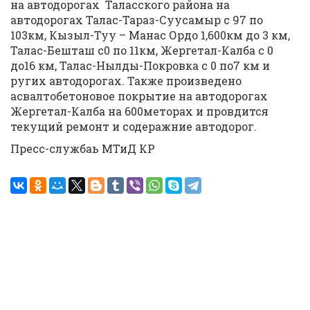
на автодорогах Таласского района на
автодорогах Талас-Тараз-Суусамыр с 97 по
103км, Кызыл-Туу – Манас Ордо 1,600км до 3 км,
Талас-Бешташ с0 по 11км, Жергетал-Калба с 0
до16 км, Талас-Нылды-Покровка с 0 по7 км и
ругих автодорогах. Также произведено
асвалтобетоновое покрытие на автодорогах
Жергетал-Калба на 600меторах и провдится
текущий ремонт и содеражние автодорог.
Пресс-службаь МТиД КР