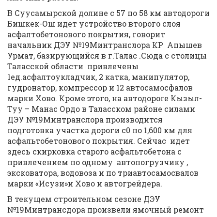
В Суусамырской долине с 57 по 58 км автодороги
Бишкек-Ош идет устройство второго слоя
асфалтобетонового покрытия, говорит
начальник ДЭУ №19Минтранслора КР Апышев
Урмат, базирующийся в г.Талас .Сюда с столицы
Таласской области привлечены
1ед.асфалтоукладчик, 2 катка, манипулятор,
гудронатор, компрессор и 12 автосамосфалов
марки Хово. Кроме этого, на автодороге Кызыл-
Туу – Манас Ордо в Таласском районе силами
ДЭУ №19Минтранслора производится
подготовка участка дороги с0 по 1,600 км для
асфальтобетонового покрытия. Сейчас идет
здесь скирковка старого асфальтобетона с
привлечением по одному автопогрузчику ,
эксковатора, водовоза и по триавтосамосвалов
марки «Исузи»и Хово и автогрейдера.
В текущем строительном сезоне ДЭУ
№19Минтрансдора произвели ямочный ремонт