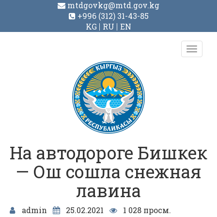
mtdgovkg@mtd.gov.kg
+996 (312) 31-43-85
KG
RU
EN
Toggl
navig
На автодороге Бишкек
— Ош сошла снежная
лавина
admin
25.02.2021
1 028 просм.