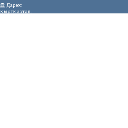
Дарек:
Кыргызстан,
Бишкек ш., Исанов көчөсү 42 Индекс:720017
Телефон:
>996 (312) 314 385 Факс:996 (312) 312811 Коомдук
кабылдама: + 996 (312) 31 49 22 Ишеним телефону:31
50 90
E-mail:
mtd@mtd.gov.kg
МЕНЮ
Вакансии
Карта сайта
Онлайн заявка
Контакты
СТАТИСТИКА