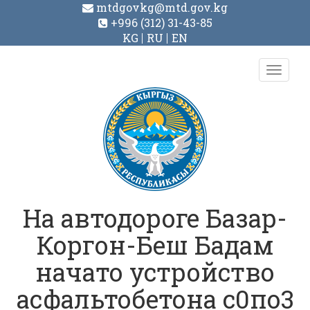
mtdgovkg@mtd.gov.kg
+996 (312) 31-43-85
KG
RU
EN
Toggl
navig
На автодороге Базар-
Коргон-Беш Бадам
начато устройство
асфальтобетона с0по3