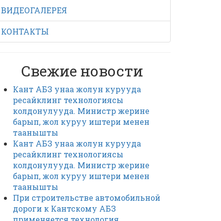
ВИДЕОГАЛЕРЕЯ
КОНТАКТЫ
Свежие новости
Кант АБЗ унаа жолун курууда
ресайклинг технологиясы
колдонулууда. Министр жерине
барып, жол куруу иштери менен
таанышты
Кант АБЗ унаа жолун курууда
ресайклинг технологиясы
колдонулууда. Министр жерине
барып, жол куруу иштери менен
таанышты
При строительстве автомобильной
дороги к Кантскому АБЗ
применяется технология