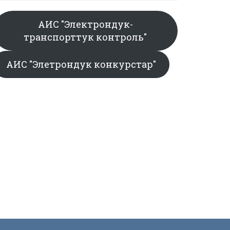
АИС "Электрондук-
транспорттук контроль"
АИС "Элетрондук конкурстар"