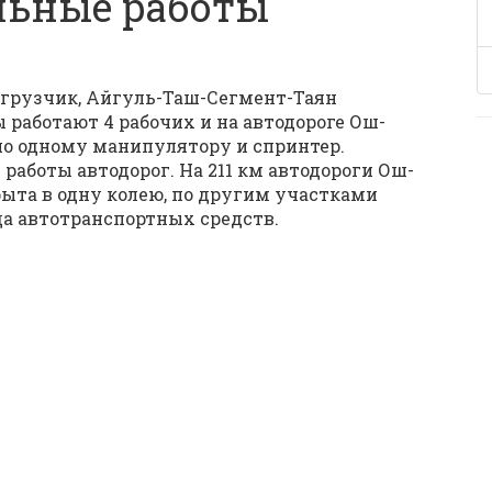
льные работы
погрузчик, Айгуль-Таш-Сегмент-Таян
 работают 4 рабочих и на автодороге Ош-
 по одному манипулятору и спринтер.
работы автодорог. На 211 км автодороги Ош-
рыта в одну колею, по другим участками
да автотранспортных средств.