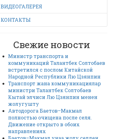
ВИДЕОГАЛЕРЕЯ
КОНТАКТЫ
Свежие новости
Министр транспорта и
коммуникаций Талантбек Солтобаев
встретился с послом Китайской
Народной Республики Лю Цзянпин
Транспорт жана коммуникациялар
министри Талантбек Солтобаев
Кытай элчиси Лю Цзянпин менен
жолугушту
Автодорога Баетов–Макмал
полностью очищена после селя.
Движение открыто в обоих
направлениях
Баетов–Макмал унаа жолу селден