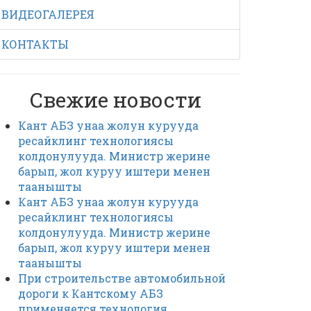
ВИДЕОГАЛЕРЕЯ
КОНТАКТЫ
Свежие новости
Кант АБЗ унаа жолун курууда
ресайклинг технологиясы
колдонулууда. Министр жерине
барып, жол куруу иштери менен
таанышты
Кант АБЗ унаа жолун курууда
ресайклинг технологиясы
колдонулууда. Министр жерине
барып, жол куруу иштери менен
таанышты
При строительстве автомобильной
дороги к Кантскому АБЗ
применяется технология