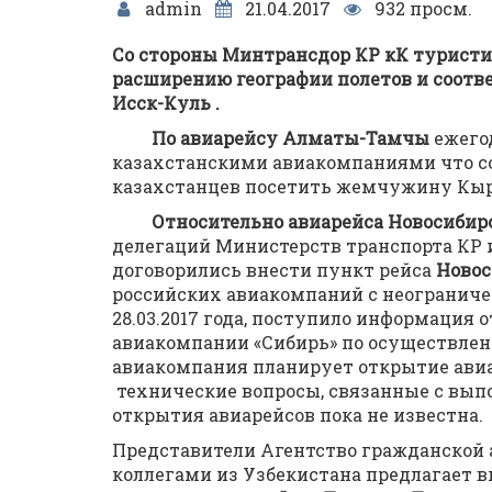
admin
21.04.2017
932 просм.
Со стороны Минтрансдор КР кК туристи
расширению географии полетов и соотв
Исск-Куль .
По авиарейсу Алматы-Тамчы
ежего
казахстанскими авиакомпаниями что с
казахстанцев посетить жемчужину Кыр
Относительно авиарейса Новосибирск
делегаций Министерств транспорта КР
договорились внести пункт рейса
Ново
российских авиакомпаний с неограниче
28.03.2017 года, поступило информация 
авиакомпании «Сибирь» по осуществле
авиакомпания планирует открытие авиар
технические вопросы, связанные с выпо
открытия авиарейсов пока не известна.
Представители Агентство гражданской а
коллегами из Узбекистана предлагает в