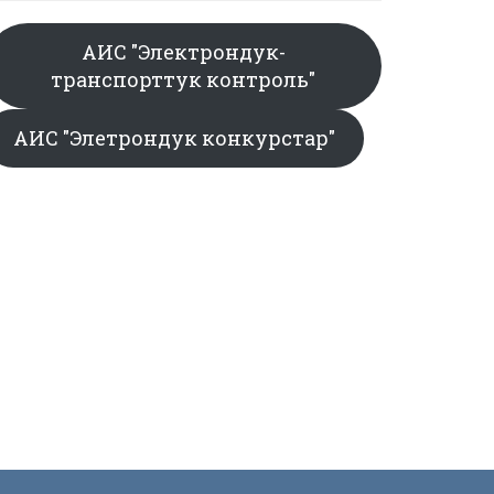
АИС "Электрондук-
транспорттук контроль"
АИС "Элетрондук конкурстар"