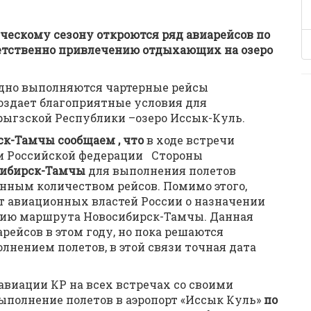
ческому сезону откроются ряд авиарейсов по
етственно привлечению отдыхающих на озеро
дно выполняются чартерные рейсы
оздает благоприятные условия для
ыгзской Республики –озеро Иссык-Куль.
-Тамчы сообщаем , что
в ходе встречи
 и Российской федерации Стороны
сибирск-Тамчы
для выполнения полетов
нным количеством рейсов. Помимо этого,
от авиационных властей России о назначении
нию маршрута Новосибирск-Тамчы. Данная
ейсов в этом году, но пока решаются
лнением полетов, в этой связи точная дата
виации КР на всех встречах со своими
ыполнение полетов в аэропорт «Иссык Куль»
по