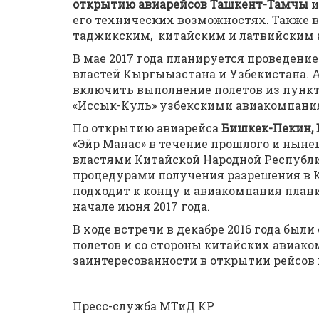
открытию авиарейсов Ташкент-Тамчы
и
его технических возможностях. Также 
таджикским, китайским и латвийским
В мае 2017 года планируется проведен
властей Кыргыызстана и Узбекистана. 
включить выполнение полетов из пункто
«Иссык-Куль» узбекскими авиакомпани
По открытию авиарейса
Бишкек-Пекин,
«Эйр Манас» в течение прошлого и нын
властями Китайской Народной Республи
процедурами получения разрешения в К
подходит к концу и авиакомпания плани
начале июня 2017 года.
В ходе встречи в декабре 2016 года бы
полетов и со стороны китайских авиако
заинтересованности в открытии рейсов
Пресс-служба МТиД КР