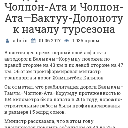
Чолпон-Ата и Чолпон-
Ата—Бактуу-Долоноту
к началу турсезона
admin
01.06.2017
1 036 просм.
В настоящее время первый слой асфальта
автодороги Балыкчы—Корумду положен по
правой стороне на 43 км и по левой стороне на 47
км. Об этом проинформировал министр
транспорта и дорог Жамшитбек Калилов.
Он отметил, что реабилитация дороги Балыкчы–
Тамчы–Чолпон-Ата–Корумду протяженностью
104 километра была начата в 2016 году, дорожно-
строительные работы были профинансированы
в размере 1,5 млрд сомов.
Министр рассказала, что в этом году
планируется покрыть асфальтом от 43 до 75,5