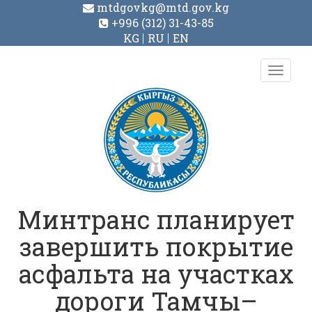
mtdgovkg@mtd.gov.kg
+996 (312) 31-43-85
KG
RU
EN
Toggl
navig
Минтранс планирует
завершить покрытие
асфальта на участках
дороги Тамчы–