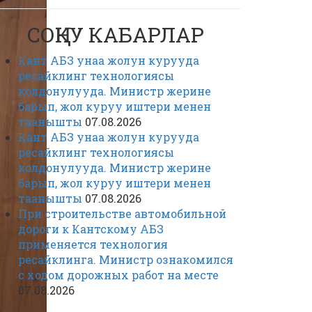
СОҢКУ КАБАРЛАР
Кант АБЗ унаа жолун курууда
ресайклинг технологиясы
колдонулууда. Министр жерине
барып, жол куруу иштери менен
таанышты
07.08.2026
Кант АБЗ унаа жолун курууда
ресайклинг технологиясы
колдонулууда. Министр жерине
барып, жол куруу иштери менен
таанышты
07.08.2026
При строительстве автомобильной
дороги к Кантскому АБЗ
применяется технология
ресайклинга. Министр ознакомился
с ходом дорожных работ на месте
07.08.2026