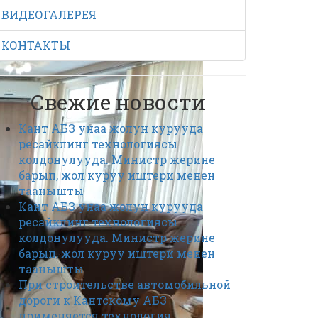
ВИДЕОГАЛЕРЕЯ
КОНТАКТЫ
Свежие новости
Кант АБЗ унаа жолун курууда
ресайклинг технологиясы
колдонулууда. Министр жерине
барып, жол куруу иштери менен
таанышты
Кант АБЗ унаа жолун курууда
ресайклинг технологиясы
колдонулууда. Министр жерине
барып, жол куруу иштери менен
таанышты
При строительстве автомобильной
дороги к Кантскому АБЗ
применяется технология