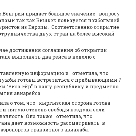
р Венгрии придает большое значение вопросу
нами так как Бишкек пользуется наибольшей
уристов из Европы. Соответственно открытие
отрудничества двух стран на более высокий
учае достижения соглашения об открытии
тапе выполнять два рейса в неделю с
оставленную информацию и отметила, что
службы готовы встретиться с прибывающими 7
и “Визз Эйр” в нашу республику и предметно
ытия авиарейса.
ила о том, что кыргызская сторона готова
еты пятую степень свободы воздуха если
ванность. Она также отметила, что
тана дает возможность рассматривать в
 аэропортов транзитного авиахаба.