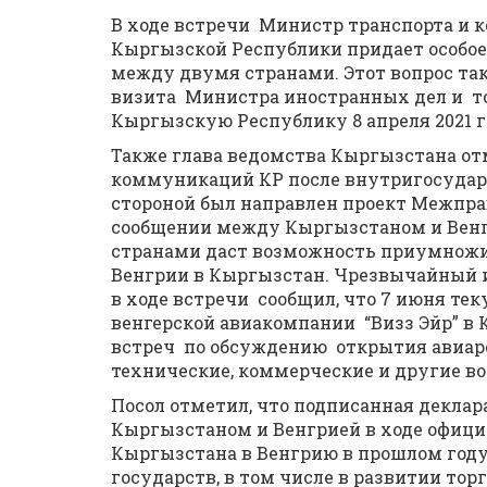
В ходе встречи Министр транспорта и 
Кыргызской Республики придает особое
между двумя странами. Этот вопрос та
визита Министра иностранных дел и то
Кыргызскую Республику 8 апреля 2021 г
Также глава ведомства Кыргызстана от
коммуникаций КР после внутригосударс
стороной был направлен проект Межпр
сообщении между Кыргызстаном и Вен
странами даст возможность приумнож
Венгрии в Кыргызстан. Чрезвычайный 
в ходе встречи сообщил, что 7 июня те
венгерской авиакомпании “Визз Эйр” в
встреч по обсуждению открытия авиаре
технические, коммерческие и другие во
Посол отметил, что подписанная декла
Кыргызстаном и Венгрией в ходе офици
Кыргызстана в Венгрию в прошлом году
государств, в том числе в развитии то