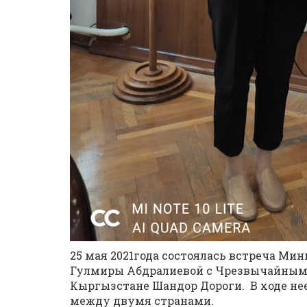
25 мая 2021года состоялась встреча Ми
Гулмиры Абдралиевой с Чрезвычайным
Кыргызстане Шандор Дороги. В ходе не
между двумя странами.