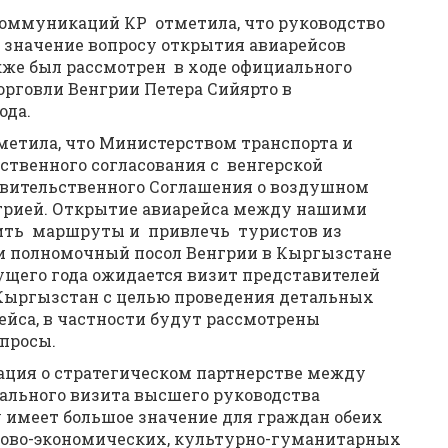
коммуникаций КР отметила, что руководство
 значение вопросу открытия авиарейсов
кже был рассмотрен в ходе официального
рговли Венгрии Петера Сийярто в
ода.
метила, что Министерством транспорта и
твенного согласования с венгерской
авительственного Соглашения о воздушном
грией. Открытие авиарейса между нашими
ить маршруты и привлечь туристов из
и полномочный посол Венгрии в Кыргызстане
кущего года ожидается визит представителей
 Кыргызстан с целью проведения детальных
йса, в частности будут рассмотрены
просы.
рация о стратегическом партнерстве между
ального визита высшего руководства
 имеет большое значение для граждан обеих
ргово-экономических, культурно-гуманитарных