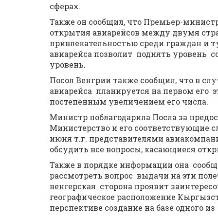
сферах.
Также он сообщил, что Премьер-минист
открытия авиарейсов между двумя стра
привлекательностью среди граждан и т
авиарейса позволит поднять уровень с
уровень.
Посол Венгрии также сообщил, что в сл
авиарейса планируется на первом его э
постепенным увеличением его числа.
Министр поблагодарила Посла за пред
Министерство и его соответствующие 
июня т.г. представителями авиакомпани
обсудить все вопросы, касающиеся откр
Также в порядке информации она сообщ
рассмотреть вопрос выдачи на эти пол
венгерская сторона проявит заинтересо
географическое расположение Кыргызс
перспективе создание на базе одного из