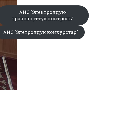
АИС "Электрондук-
транспорттук контроль"
АИС "Элетрондук конкурстар"