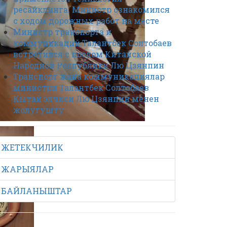
ресайклинга. Министр ознакомился
с ходом дорожных работ на месте
Министр транспорта и
коммуникаций Талантбек Солтобаев
встретился с послом Китайской
Народной Республики Лю Цзянпин
Транспорт жана коммуникациялар
министри Талантбек Солтобаев
Кытай элчиси Лю Цзянпин менен
жолугушту
ЖЕТЕКЧИЛИК
ЖАРЫЯЛАР
БАЙЛАНЫШТАР