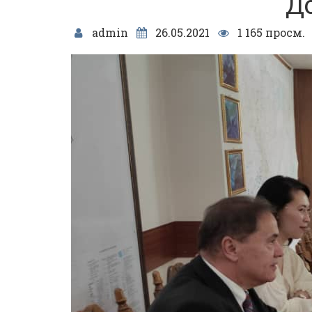
Д
admin
26.05.2021
1 165 просм.