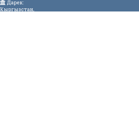
Дарек:
Кыргызстан,
Бишкек ш., Исанов көчөсү 42 Индекс:720017
Телефон:
>996 (312) 314 385 Факс:996 (312) 312811 Коомдук
кабылдама: + 996 (312) 31 49 22 Ишеним телефону:31
50 90
E-mail:
mtd@mtd.gov.kg
МЕНЮ
Вакансии
Карта сайта
Онлайн заявка
Контакты
СТАТИСТИКА