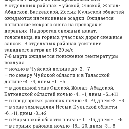
В отдельных районах Чуйской, Ошской, Жалал-
Абадской, Баткенской, Иссык-Кульской областей
ожидаются интенсивные осадки. Ожидается
налипание мокрого снега на проводах и
деревьях. На дорогах снежный накат,
гололедица, на горных участках дорог снежные
заносы. В отдельных районах усиление
западного ветра до 15-20 м/с.
7-8 марта ожидается понижение температуры
воздуха:
— ночью в Чуйской долине до -2…-7
— по северу Чуйской области и в Таласской
долине -4…-9, днем +1…+6
— в долинной зоне Ошской, Жалал- Абадской,
Баткенской областей ночью -4…+1, днем +6…+11
— в предгорных районах ночью -4…-9, днем -2…+3
— в зоне земледелия Иссык-Кульской области
-6…-11, днем -3…+2
— в Нарынской области ночью -10…-15, днем -1…-6
— в горных районах ночью -15…-20, днем -3…-8