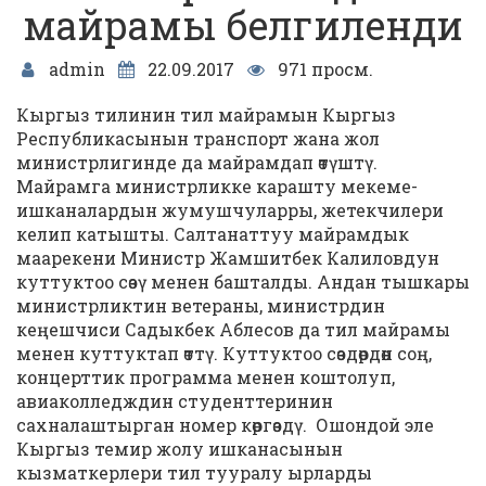
майрамы белгиленди
admin
22.09.2017
971 просм.
Кыргыз тилинин тил майрамын Кыргыз
Республикасынын транспорт жана жол
министрлигинде да майрамдап ѳтүштү.
Майрамга министрликке карашту мекеме-
ишканалардын жумушчуларры, жетекчилери
келип катышты. Салтанаттуу майрамдык
маарекени Министр Жамшитбек Калиловдун
куттуктоо сѳзү менен башталды. Андан тышкары
министрликтин ветераны, министрдин
кеңешчиси Садыкбек Аблесов да тил майрамы
менен куттуктап ѳттү. Куттуктоо сѳздѳрдѳн соң,
концерттик программа менен коштолуп,
авиаколледждин студенттеринин
сахналаштырган номер кѳргѳздү. Ошондой эле
Кыргыз темир жолу ишканасынын
кызматкерлери тил тууралу ырларды