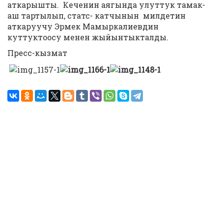
аткарышты. Кеченин аягында улуттук тамак-
аш тартылып, статс- катчынын милдетин
аткаруучу Эрмек Мамыркалиевдин
куттуктоосу менен жыйынтыкталды.
Пресс-кызмат