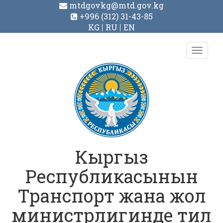
mtdgovkg@mtd.gov.kg
+996 (312) 31-43-85
KG
RU
EN
Toggl
navig
Кыргыз
Республикасынын
Транспорт жана жол
министрлигинде тил