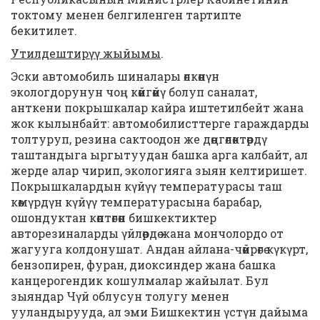
токтому менен белгиленген тартипте
бекитилет.
Утилдештирүү жыйымы
.
Эски автомобиль шиналары өлкөнүн
экологдорунун чоң көйгөйү болуп саналат,
анткени покрышкалар кайра иштетилбейт жана
жок кылынбайт: автомобилисттерге гараждарды
толтуруп, резина сактоодон же дөңгөлөктөрдү
таштандыга ыргытуудан башка арга калбайт, ал
жерде алар чирип, экологияга зыян келтиришет.
Покрышкалардын күйүү температурасы таш
көмүрдүн күйүү температурасына барабар,
ошондуктан көптөгөн бишкектиктер
авторезиналарды үйлөрдө жана мончолордо от
жагууга колдонушат. Андан айлана-чөйрөгө күкүрт,
бензопирен, фуран, диоксиндер жана башка
канцерогендик кошулмалар жайылат. Бул
зыяндар Чүй облусун толугу менен
ууландырууда, ал эми Бишкектин үстүн дайыма