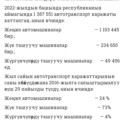
2022-жылдын башында республиканын
аймагында 1 387 551 автотранспорт каражаты
катталган, анын ичинде:
Жеңил автомашиналар — 1 103 445
бир.;
Жүк ташуучу машиналар — 234 650
бир.;
Жүргүнчүлөрдү ташуучу машиналар — 49 456
ед.
Жыл сайын автотранспорт каражаттарынын
саны көбөйүүдө жана 2016-жылга салыштырмалуу
өсүш 29 пайызды түздү, анын ичинде:
Жеңил автомашиналар — 24 %
Жүк ташуучу машиналар — 73%
Жүргүнчүлөрдү ташуучу машиналар — 4%