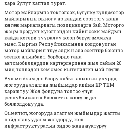
кара булут каптап турат.
Мотор майларына токтолсок, бүгүнкү күндө мотор
майларынын рыногу ар кандай сорттогу жана
көптөгөн маркалардагы позицияларга бай. Моторго
жаңы продукт куюлгандан кийин эски майдын
кайда кетери тууралуу жооп берүүгө мүмкүн
эмес. Кыргыз Республикасында колдонулган
мотор майларын төгүү алдын ала эсептөөлөр боюнча
эсепке алынбайт, борбордо гана
автомобилдердин картерлеринен жыл сайын 20
миң тоннадан кем эмес иштетилген май төгүлөт.
Бул мыйзам долбоору кабыл алынган учурда,
жогоруда аталган жыйымдар кийин КР ТКМ
караштуу Жол фондуна топтоо үчүн
республикалык бюджетке жөнөтүлөт деп
болжолдонууда.
Ошентип, жогоруда аталган жыйымдар жалпы
пайдалануудагы жолдорду, жол
инфраструктурасын оңдоо жана өнүктүрүү