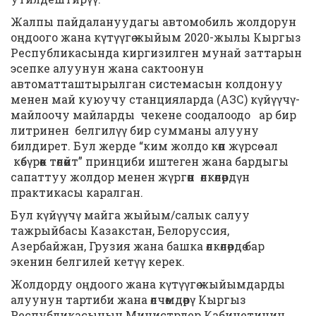
Жалпы пайдалануудагы автомобиль жолдорун
оңдоого жана күтүүгө жыйым 2020-жылы Кыргыз
Республикасында киргизилген мунай заттарын
эсепке алуунун жана сактоонун
автоматташтырылган системасын колдонуу
менен май куюучу станцияларда (АЗС) күйүүчү-
майлоочу майларды чекене соодалоодо ар бир
литринен белгилүү бир сумманы алууну
билдирет. Бул жерде “ким жолдо көп жүрсө -ал
көбүрөөк төлөйт” принциби иштеген жана бардыгы
сапаттуу жолдор менен жүргөн өлкөлөрдүн
практикасы каралган.
Бул күйүүчү майга жыйым/салык салуу
тажрыйбасы Казакстан, Белоруссия,
Азербайжан, Грузия жана башка өлкөлөрдө бар
экенин белгилей кетүү керек.
Жолдорду оңдоого жана күтүүгө жыйымдарды
алуунун тартиби жана өлчөмдөрү Кыргыз
Республикасынын Министрлер Кабинетинин