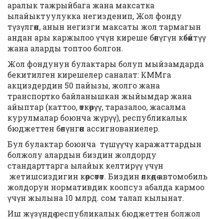
аралык тажрыйбага жана максатка
ылайыктуулукка негизденип, Жол фонду
түзүлгөн, анын негизги максаты жол тармагын
андан ары каржылоо үчүн киреше бөлүгүн көбөйтүү
жана аларды топтоо болгон.
Жол фондунун булактары болуп мыйзамдарда
бекитилген кирешелер саналат: КММга
акциздердин 50 пайызы, жолго жана
транспортко байланышкан жыйымдар жана
айыптар (каттоо, өткөрүү, таразалоо, жасалма
курулмалар боюнча жүрүү), республикалык
бюджеттен бөлүнгөн ассигнованиелер.
Бул булактар боюнча түшүүчү каражаттардын
болжолу алардын биздин жолдорду
стандарттарга ылайык келтирүү үчүн
жетишсиздигин көрсөтөт. Биздин өлкөдө автомобиль
жолдорун нормативдик коопсуз абалда кармоо
үчүн жылына 10 млрд. сом талап кылынат.
Иш жүзүндө республикалык бюджеттен болжол