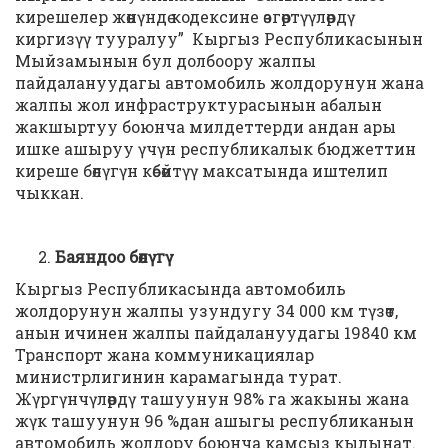
кирешелер жөнүндө кодексине өзгөртүүлөрдү
киргизүү тууралуу” Кыргыз Республикасынын
Мыйзамынын бул долбоору жалпы
пайдалануудагы автомобиль жолдорунун жана
жалпы жол инфраструктурасынын абалын
жакшыртуу боюнча милдеттерди андан ары
ишке ашыруу үчүн республикалык бюджеттин
киреше бөлүгүн көбөйтүү максатында иштелип
чыккан.
Баяндоо бөлүгү
Кыргыз Республикасында автомобиль
жолдорунун жалпы узундугу 34 000 км түзөт,
анын ичинен жалпы пайдалануудагы 19840 км
Транспорт жана коммуникациялар
министрлигинин карамагында турат.
Жүргүнчүлөрдү ташуунун 98% га жакыны жана
жүк ташуунун 96 %дан ашыгы республиканын
автомобиль жолдору боюнча камсыз кылынат.