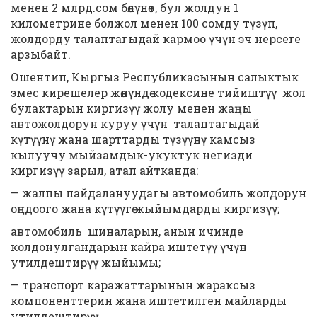
менен 2 млрд.сом бөлүнөт, бул жолдун 1
километрине болжол менен 100 сомду түзүп,
жолдорду талаптагыдай кармоо үчүн эч нерсеге
арзыбайт.
Ошентип, Кыргыз Республикасынын салыктык
эмес кирешелер жөнүндө кодексине тийиштүү жол
булактарын киргизүү жолу менен жаңы
автожолдорун куруу үчүн талаптагыдай
күтүүнү жана шарттарды түзүүнү камсыз
кылуучу мыйзамдык-укуктук негизди
киргизүү зарыл, атап айтканда:
— жалпы пайдалануудагы автомобиль жолдорун
оңдоого жана күтүүгө жыйымдарды киргизүү;
автомобиль шиналарын, анын ичинде
колдонулгандарын кайра иштетүү үчүн
утилдештирүү жыйымы;
— транспорт каражаттарынын жараксыз
компоненттерин жана иштетилген майларды
утилдештирүү.