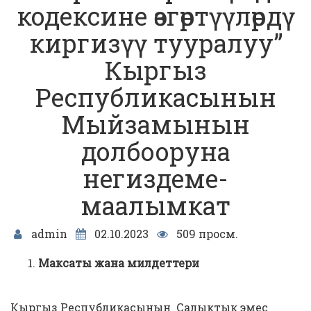
кодексине өзгөртүүлөрдү
киргизүү тууралуу”
Кыргыз
Республикасынын
Мыйзамынын
долбооруна
негиздеме-
маалымкат
admin
02.10.2023
509 просм.
Максаты жана милдеттери
Кыргыз Республикасынын Салыктык эмес