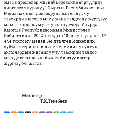
эмес кирешелер жөнүндө” кодексине өзгөртүүлөрдү
киргизүү тууралуу” Кыргыз Республикасынын
Мыйзамынын долбооруна жөнгө салуучу
таасирди иштеп чыгуу жана талдоону жүргүзүү
максатында жумушчу топ түзүлдү. Учурда
Кыргыз Республикасынын Министрлер
Кабинетинин 2022-жылдын 10-августундагы №
444 токтому менен бекитилген Ишкердик
субъекттеринин ишине ченемдик укуктук
актылардын жөнгө салуучу таасирин талдоо
методикасына ылайык тийиштүү иштер
жүргүзүлүп жатат.
Министр
Т.К.Текебаев