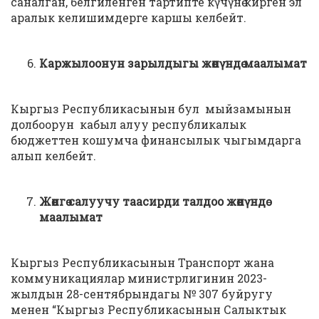
саналган, белгиленген тартипте күчүнө кирген эл
аралык келишимдерге каршы келбейт.
Каржылоонун зарылдыгы жөнүндө маалымат
Кыргыз Республикасынын бул мыйзамынын
долбоорун кабыл алуу республикалык
бюджеттен кошумча финансылык чыгымдарга
алып келбейт.
Жөнгө салуучу таасирди талдоо жөнүндө
маалымат
Кыргыз Республикасынын Транспорт жана
коммуникациялар министрлигинин 2023-
жылдын 28-сентябрындагы № 307 буйругу
менен “Кыргыз Республикасынын Салыктык