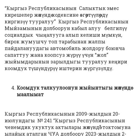
“Кыргыз Республикасынын Салыктык эмес
кирешелер жөнүндө кодексине өзгөртүүлөрдү
киргизүү тууралуу” Кыргыз Республикасынын
Мыйзамынын долбоорун кабыл алуу белгилүү
социалдык чыңалууга алып келиши мүмкүн,
бирок жумушчу топ тарабынан жалпы
пайдалануудагы автомобиль жолдору боюнча
сапаттуу жана коопсуз жүрүү үчүн “жол”
жыйымдарынын зарылдыгы тууралуу кеңири
коомдук түшүндүрүү иштерин жүргүзүлдү.
Коомдук талкуулоонун жыйынтыгы жөнүндө
маалымат
Кыргыз Республикасынын 2009-жылдын 20-
июлундагы № 241 “Кыргыз Республикасынын
ченемдик укуктук актылары жөнүндө” токтомуна
ылайык аталган ЧУА долбоору 2023-жылдын 2-