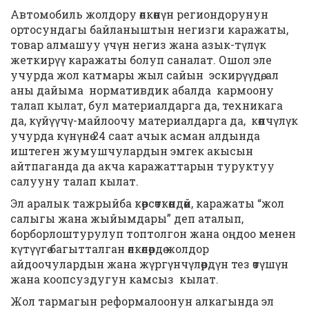
Автомобиль жолдору өлкөнүн региондорунун
ортосундагы байланыштын негизги каражаты,
товар алмашуу үчүн негиз жана азык-түлүк
жеткирүү каражаты болуп саналат. Ошол эле
учурда жол катмары жыл сайын эскирүүдө, ал
аны дайыма нормативдик абалда кармоону
талап кылат, бул материалдарга да, техникага
да, күйүүчү-майлоочу материалдарга да, көпчүлүк
учурда күнүнө 24 саат ачык асман алдында
иштеген жумушчулардын эмгек акысын
айтпаганда да акча каражаттарын туруктуу
салууну талап кылат.
Эл аралык тажрыйба көрсөткөндөй, каражаты “жол
салыгы жана жыйымдары” деп аталып,
борборлоштурулуп топтолгон жана оңдоо менен
күтүүгө багытталган өлкөлөрдө жолдор
айдоочулардын жана жүргүнчүлөрдүн тез өтүшүн
жана коопсуздугун камсыз кылат.
Жол тармагын реформалоонун алкагында эл