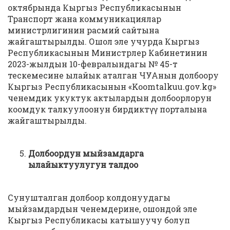
октябрында Кыргыз Республикасынын
Транспорт жана коммуникациялар
министрлигинин расмий сайтына
жайгаштырылды. Ошол эле учурда Кыргыз
Республикасынын Министрлер Кабинетинин
2023-жылдын 10-февралындагы № 45-т
тескемесине ылайык аталган ЧУАнын долбоору
Кыргыз Республикасынын «Koomtalkuu.gov.kg»
ченемдик укуктук актылардын долбоорлорун
коомдук талкуулоонун бирдиктүү порталына
жайгаштырылды.
Долбоордун мыйзамдарга
ылайыктуулугун талдоо
Сунушталган долбоор колдонуудагы
мыйзамдардын ченемдерине, ошондой эле
Кыргыз Республикасы катышуучу болуп