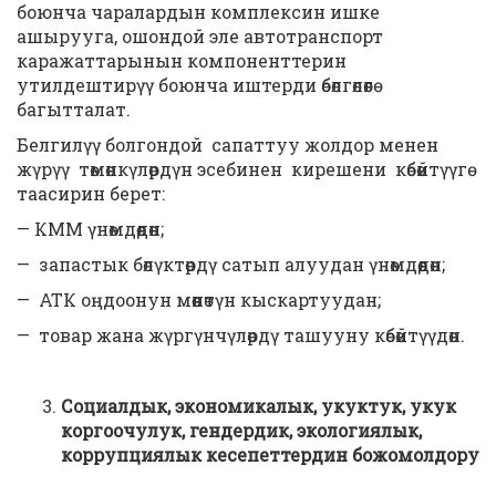
боюнча чаралардын комплексин ишке
ашырууга, ошондой эле автотранспорт
каражаттарынын компоненттерин
утилдештирүү боюнча иштерди өбөлгөлөөгө
багытталат.
Белгилүү болгондой сапаттуу жолдор менен
жүрүү төмөнкүлөрдүн эсебинен кирешени көбөйтүүгө
таасирин берет:
— КММ үнөмдөөдөн;
— запастык бөлүктөрдү сатып алуудан үнөмдөөдөн;
— АТК оңдоонун мөөнөтүн кыскартуудан;
— товар жана жүргүнчүлөрдү ташууну көбөйтүүдөн.
Социалдык, экономикалык, укуктук, укук
коргоочулук, гендердик, экологиялык,
коррупциялык кесепеттердин божомолдору