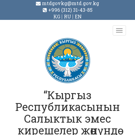
mtdgovkg@mtd.gov.kg
+996 (312) 31-43-85
KG
RU
EN
Toggl
navig
“Кыргыз
Республикасынын
Салыктык эмес
кирешелер жөнүндө