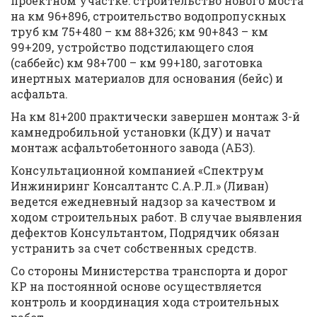
проектном участке: строительство нового моста
на км 96+896, строительство водопропускных
труб км 75+480 – км 88+326; км 90+843 – км
99+209, устройство подстилающего слоя
(саббейс) км 98+700 – км 99+180, заготовка
инертных материалов для основания (бейс) и
асфальта.
На км 81+200 практически завершен монтаж 3-й
камнедробильной установки (КДУ) и начат
монтаж асфальтобетонного завода (АБЗ).
Консультационной компанией «Спектрум
Инжиниринг Консалтантс С.А.Р.Л.» (Ливан)
ведется ежедневный надзор за качеством и
ходом строительных работ. В случае выявления
дефектов Консультантом, Подрядчик обязан
устранить за счет собственных средств.
Со стороны Министерства транспорта и дорог
КР на постоянной основе осуществляется
контроль и координация хода строительных