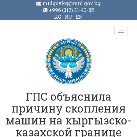
mtdgovkg@mtd.gov.kg
+996 (312) 31-43-85
KG
RU
EN
Toggl
navig
ГПС объяснила
причину скопления
машин на кыргызско-
казахской границе