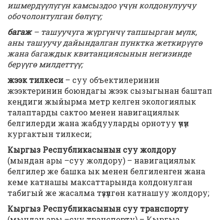
ишмердүүлүгүн камсыздоо үчүн колдонулуучу
обочолонтулган бөлүгү;
багаж
– ташуучуга жүргүнчү тапшырган мүлк,
аны ташуучу дайындалган пунктка жеткирүүгө
жана багаждык квитанциясынын негизинде
берүүгө милдеттүү;
жээк тилкеси
– суу объектилеринин
жээктеринин боюндагы жээк сызыгынан баштап
кеңдиги жыйырма метр келген экологиялык
талаптарды сактоо менен навигациялык
белгилерди жана жабдууларды орнотуу үчүн
кургактын тилкеси;
Кыргыз Республикасынын суу жолдору
(мындан ары –суу жолдору) – навигациялык
белгилер же башка ык менен белгиленген жана
кеме катнашы максаттарында колдонулган
табигый же жасалма түзүлгөн катнашуу жолдору;
Кыргыз Республикасынын суу транспорту
(мындан ары –суу транспорту) – Кыргыз