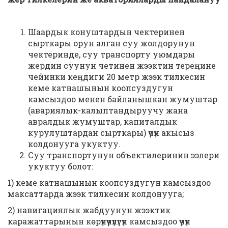
Шаардык конуштардын чектеринен
сырткары орун алган суу жолдорунун
чектеринде, суу транспорту уюмдары
жердин суунун четинен жээктин тереӊине
чейинки кеӊдиги 20 метр жээк тилкесин
кеме катнашынын коопсуздугун
камсыздоо менен байланышкан жумуштар
(авариялык-калыптандыруучу жана
авралдык жумуштар, капиталдык
курулуштардан сырткары) үчүн акысыз
колдонууга укуктуу.
Суу транспортунун объектилеринин ээлери
укуктуу болот:
1) кеме катнашынын коопсуздугун камсыздоо
максаттарда жээк тилкесин колдонууга;
2) навигациялык жабдуунун жээктик
каражаттарынын көрүнүүчүлүгүн камсыздоо үчүн