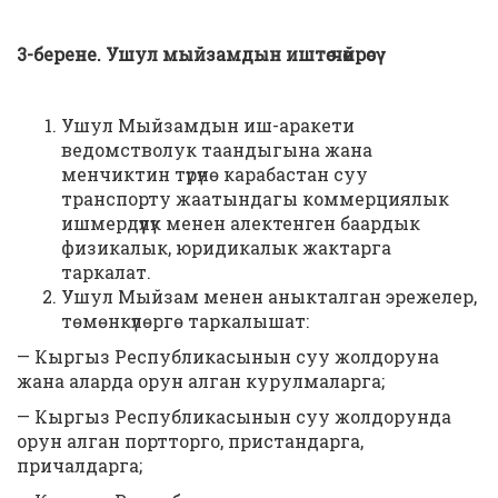
3-берене. Ушул мыйзамдын иштөө чөйрөсү
Ушул Мыйзамдын иш-аракети
ведомстволук таандыгына жана
менчиктин түрүнө карабастан суу
транспорту жаатындагы коммерциялык
ишмердүүлүк менен алектенген баардык
физикалык, юридикалык жактарга
таркалат.
Ушул Мыйзам менен аныкталган эрежелер,
төмөнкүлөргө таркалышат:
— Кыргыз Республикасынын суу жолдоруна
жана аларда орун алган курулмаларга;
— Кыргыз Республикасынын суу жолдорунда
орун алган портторго, пристандарга,
причалдарга;