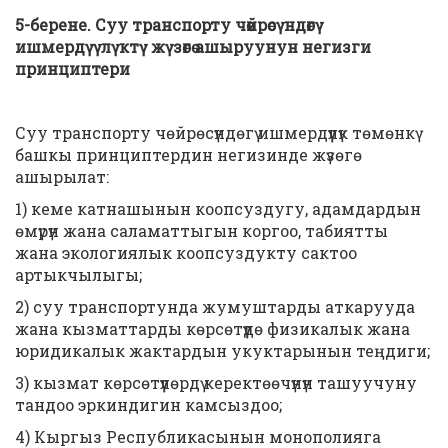
5-берене. Суу транспорту чөйрөсүндөгү
ишмердүүлүктү жүзөгө ашыруунун негизги
принциптери
Суу транспорту чөйрөсүндөгү ишмердүүлүк төмөнкү
башкы принциптердин негизинде жүзөгө
ашырылат:
1) кеме катнашынын коопсуздугу, адамдардын
өмүрүн жана саламаттыгын коргоо, табиятты
жана экологиялык коопсуздукту сактоо
артыкчылыгы;
2) суу транспортунда жумуштарды аткарууда
жана кызматтарды көрсөтүүдө физикалык жана
юридикалык жактардын укуктарынын теңдиги;
3) кызмат көрсөтүүлөрдү керектөөчүнүн ташуучуну
тандоо эркиндигин камсыздоо;
4) Кыргыз Республикасынын монополияга