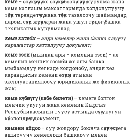
кеме
– өзү жүрүүчү же өзү жүрбөөчү сүзүүчү курулма жана
кеме катнашы максаттарында колдонулуучу
түбүн тереңдетүүчү жана түбүн тазалоочу шаймандар,
паром, сүзүп жүрүүчү кран жана ушул түрдөгү башка
техникалык курулмалар;
кеме китеби
– анда кемелер жана башка сүзүүчү
каражаттар катталуучу документ;
кеме ээси
(мындан ары – кеменин ээси) – ал
кеменин менчик ээсиби же аны башка
мыйзамдуу негизде колдонобу, андан көз
карандысыз кемени өзүнүн атынан
эксплуатациялоочу юридикалык же физикалык
жак;
кеме күбөлүгү
(кебе билети)
– кемеге болгон
менчик укугун жана кеменин Кыргыз
Республикасынын туусу астында сүзүү укугун
күбөлөндүрүүчү документ;
кемени айдоо
– суу жолдору боюнча сүзүүнү жүзөгө
ашыруучу кемелерди башкаруу менен