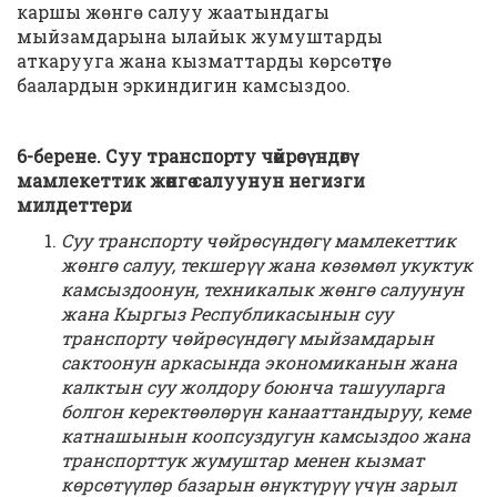
каршы жөнгө салуу жаатындагы
мыйзамдарына ылайык жумуштарды
аткарууга жана кызматтарды көрсөтүүгө
баалардын эркиндигин камсыздоо.
6-берене. Суу транспорту чөйрөсүндөгү
мамлекеттик жөнгө салуунун негизги
милдеттери
Суу транспорту чөйрөсүндөгү мамлекеттик
жөнгө салуу, текшерүү жана көзөмөл укуктук
камсыздоонун, техникалык жөнгө салуунун
жана Кыргыз Республикасынын суу
транспорту чөйрөсүндөгү мыйзамдарын
сактоонун аркасында экономиканын жана
калктын суу жолдору боюнча ташууларга
болгон керектөөлөрүн канааттандыруу, кеме
катнашынын коопсуздугун камсыздоо жана
транспорттук жумуштар менен кызмат
көрсөтүүлөр базарын өнүктүрүү үчүн зарыл