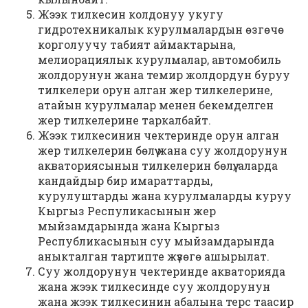
Жээк тилкесин колдонуу укугу
гидротехникалык курулмалардын өзгөчө
корголуучу табият аймактарына,
мелиорациялык курулмалар, автомобиль
жолдорунун жана темир жолдордун буруу
тилкелери орун алган жер тилкелерине,
атайын курулмалар менен бекемделген
жер тилкелерине таркалбайт.
Жээк тилкесинин чектеринде орун алган
жер тилкелерин бөлүү жана суу жолдорунун
акваториясынын тилкелерин бөлүү, аларда
кандайдыр бир имараттарды,
курулуштарды жана курулмаларды куруу
Кыргыз Респуликасынын жер
мыйзамдарында жана Кыргыз
Республикасынын суу мыйзамдарында
аныкталган тартипте жүзөгө ашырылат.
Суу жолдорунун чектеринде акваторияда
жана жээк тилкесинде суу жолдорунун
жана жээк тилкесинин абалына терс таасир