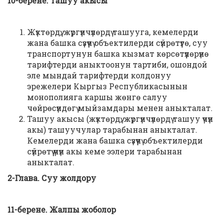
10-берене. Ташуу акысы
Жүктөрдү, жүргүнчүлөрдү ташууга, кемелерди
жана башка сүзүүчү объектилерди сүйрөтүүгө, суу
транспортунун башка кызмат көрсөтүүлөрүнө
тарифтерди аныктоонун тартиби, ошондой
эле мындай тарифтерди колдонуу
эрежелери Кыргыз Республикасынын
монополияга каршы жөнгө салуу
чөйрөсүндөгү мыйзамдары менен аныкталат.
Ташуу акысы (жүктөрдү, жүргүнчүлөрдү ташуу үчүн
акы) ташуучулар тарабынан аныкталат.
Кемелерди жана башка сүзүүчү объектилерди
сүйрөтүү үчүн акы кеме ээлери тарабынан
аныкталат.
2-Глава. Суу жолдору
11-берене. Жалпы жоболор