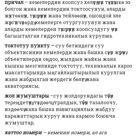
причал
– кемелердин коопсуз келүүсү үчүн түзүлүшкө ээ
болгон жана кемелердин токтоосунун, аларды
жүктөөнүн, түшүрүүнүн жана тейлөөнүн, ошондой эле
жүргүнчүлөрдү кемелерге отургузуунун жана
аларды кемелерден түшүрүүнүн коопсуздугу үчүн
багышталган гидротехникалык курулма.
токтотуу пункту –
суу бетиндеги суу
объектисинин кемелерди жана башка сүзүп жүрүүчү
объектилерди оңдоо, жылдын жайкы жана
кышкы мезгилинде токтотуу, техникалык кароо
максаттарында ыңгайлаштырылып курулган
жана жабдылган жердеги бөлүгү жана
акваториясы;
жол жумуштары
–суу жолдорундагы түбүн
тереңдетүүчү, түздөөчү, тралдык, түбүн тазалоочу,
издөөчү жана башка навигациялык жабдуу
каражаттарын куруу жана кармоо боюнча
жумуштар;
каттоо номери
– кеменин номери, ал ага