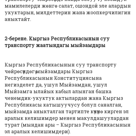
мамилелерди жөнгө салат, ошондой эле алардын
укуктарын, милдеттерин жана жоопкерчилигин
аныктайт.
2-берене. Кыргыз Республикасынын суу
транспорту жаатындагы мыйзамдары
Кыргыз Республикасынын суу транспорту
чөйрөсүндөгү мыйзамдары Кыргыз
Республикасынын Конституциясына
негизделет да, ушул Мыйзамдан, ушул
Мыйзамга ылайык кабыл алынган башка
ченемдик-укуктук актылардан жана Кыргыз
Республикасы катышуучусу болуп саналган,
мыйзамда аныкталган тартипте күчүнө кирген эл
аралык келишимдер менен макулдашуулардан
турат (мындан ары – Кыргыз Республикасынын
эл аралык келишимдери).