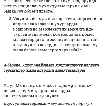
— Кыргыз Республикасынын суу жолдорунда
эксплуатациялануучу сүзүү кемелерине жана
башка сүзүүчү объектилерге.
Ушул мыйзамдын иш-аракети, анда атайын
алдын-ала каралган учурларды
кошпогондо, мамлекеттин менчигинде
турган жана жалаң коммерциялык эмес
максаттарда гана эксплуатацияланган же
колдонулган аскердик, аскердик-көмөкчү
жана башка кемелерге таркалбайт.
4-берене. Ушул Мыйзамда колдонулуучу негизги
терминдер жана алардын аныктамалары
Ушул Мыйзамдын максаттары үчүн төмөнкү
негизги терминдер жана алардын
аныктамалары колдонулат:
порттун акваториясы
– суу жолунун порттун