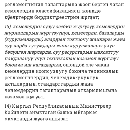
регламентинин талаптарына жооп берген чакан
кемелердин классификациясы жөнүндө
күбөлүктөрдүн бирдиктүү реестрин жүргүзөт;
13) кемелердин сүзүү эсебин жүргүзүү, кемелердин
журналдарын жүргүзүүнүн, кемелерди, базаларды
(курулмаларды) алардын токтоочу жайлары жана
суу чарба тутумдары жана курулмалары үчүн
бөлүнгөн жерлерди, суу ресурстарын максаттуу
пайдалануу үчүн техникалык көзөмөл жүргүзүү
боюнча иш кагаздарын,
ошондой эле чакан
кемелердин коопсуздугу боюнча техникалык
регламенттердин, ченемдик-укуктук
актылардын, стандарттардын жана
ченемдердин талаптарынын аткарылышына
көзөмөл жүргүзөт;
14) Кыргыз Республикасынын Министрлер
Кабинети аныктаган башка ыйгарым
укуктарды жүзөгө ашырат.