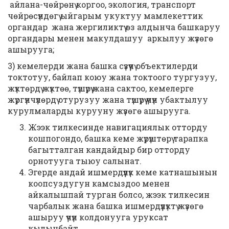
айлана-чөйрөнү коргоо, экология, транспорт
чөйрөсүндөгү ыйгарым укуктуу мамлекеттик
органдар жана жергиликтүү өз алдынча башкаруу
органдары менен макулдашуу аркылуу жүзөгө
ашырууга;
3) кемелерди жана башка сүзүүчү объектилерди
токтотуу, байлап коюу жана токтоого тургузуу,
жүктөрдү жүктөө, түшүрүү жана сактоо, кемелерге
жүргүнчүлөрдү отурузуу жана түшүрүү үчүн убактылуу
курулмаларды курууну жүзөгө ашырууга.
Жээк тилкесинде навигациялык отторду
кошпогондо, башка кеме жүрүштөрү тарапка
багытталган кандайдыр бир отторду
орнотууга тыюу салынат.
Эгерде андай ишмердүүлүк кеме катнашынын
коопсуздугун камсыздоо менен
айкалышпай турган болсо, жээк тилкесин
чарбалык жана башка ишмердүүлүктү жүзөгө
ашыруу үчүн колдонууга уруксат
кылынбайт.