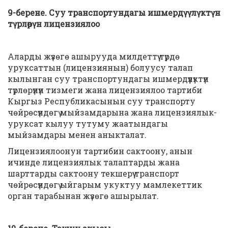
9-берене. Суу транспортундагы ишмердүүлүктүн
түрлөрүн лицензиялоо
Аларды жүзөгө ашырууда милдеттүү түрдө
уруксаттын (лицензиянын) болуусу талап
кылынган суу транспортундагы ишмердүүлүктүн
түрлөрүнүн тизмеги жана лицензиялоо тартиби
Кыргыз Республикасынын суу транспорту
чөйрөсүндөгү мыйзамдарына жана лицензиялык-
уруксат кылуу тутуму жаатындагы
мыйзамдары менен аныкталат.
Лицензиялоонун тартибин сактоону, анын
ичинде лицензиялык талаптарды жана
шарттарды сактоону текшерүү транспорт
чөйрөсүндөгү ыйгарым укуктуу мамлекеттик
орган тарабынан жүзөгө ашырылат.