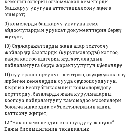
кеменин ээлерин өлчөмү чакан кемелерди
башкаруу укугуна аттестациялоону жүзөгө
ашырат;
9) кемелерди башкаруу укугуна кеме
айдоочулардын уруксат документтерин берүүнү
жүргүзөт;
10) Сүзүүчү каражаттарды жана алар токтоочу
жайлар үчүн базаларды (курулмаларды) каттоо,
кайра каттоо иштерин жүргүзөт, алардын
пайдаланууга берүүгө жарактуулугун күбөлөндүрүү;
11) суу транспортунун реестрин, өзү жүрүүчү жана өзү
жүрбөгөн кемелердин сууда сүзүү коопсуздугун,
Кыргыз Республикасынын көлмөлөрүндөгү
портторду, базаларды жана курулмаларды
коопсуз пайдаланууну камсыздоо маселелери
боюнча ишкердик субъектилеринин ишин
каттоону жүргүзөт;
12 “Чакан кемелердин коопсуздугу жөнүндө”
Бажы биримдигинин техникалык