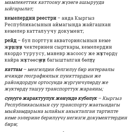
мамлекеттик каттоону жүзөгө ашырууда
ыйгарылат;
кемелердин реестри
– анда Кыргыз
Республикасынын аймагында жайгашкан
кемелер катталуучу документ;
рейд
– бул порттун акваториясынын кеме
жүрүшүнүн чектеринен сырткары, кемелердин
якордо туруусу, маневр жасоосу же жүктөрдү
кайра жүктөөсү үчүн багышталган бөлүгү;
каттам
– мезгилдин белгилүү бир интервалы
ичинде географиялык пункттардын же
райондордун ортосунда жүргүнчүлөрдү же
жүктөрдү ташуу транспорттук жараяны;
сүзүүгө жарактуулук жөнүндө күбөлүк
– Кыргыз
Республикасынын суу транспорту жаатындагы
мыйзамдарына ылайык аныкталган тартипте
кеме ээлерине берилүүчү негизги документтердин
бири;