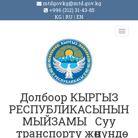
mtdgovkg@mtd.gov.kg
+996 (312) 31-43-85
KG
RU
EN
Toggl
navig
Долбоор КЫРГЫЗ
РЕСПУБЛИКАСЫНЫН
МЫЙЗАМЫ Суу
транспорту жөнүндө