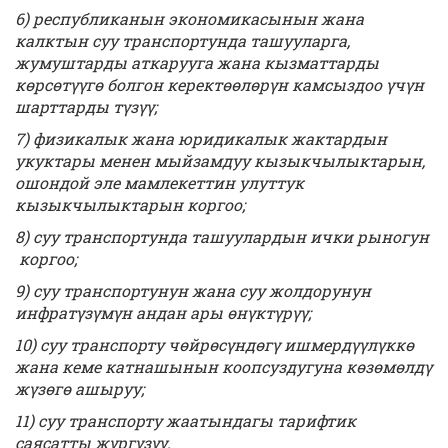
6) республиканын экономикасынын жана
калктын суу транспортунда ташууларга,
жумуштарды аткарууга жана кызматтарды
көрсөтүүгө болгон керектөөлөрүн камсыздоо үчүн
шарттарды түзүү;
7) физикалык жана юридикалык жактардын
укуктары менен мыйзамдуу кызыкчылыктарын,
ошондой эле мамлекеттин улуттук
кызыкчылыктарын коргоо;
8) суу транспортунда ташуулардын ички
рыногун
коргоо;
9) суу транспортунун жана суу жолдорунун
инфратүзүмүн андан ары өнүктүрүү;
10) суу транспорту чөйрөсүндөгү ишмердүүлүккө
жана кеме катнашынын коопсуздугуна көзөмөлдү
жүзөгө ашыруу;
11) суу транспорту жаатындагы тарифтик
саясатты жүргүзүү.