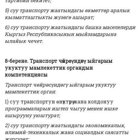
тартибин бекитет;
5) суу транспорту жаатындагы өкмөттөр аралык
кызматташтыкты жүзөгө ашырат;
6) суу транспорту жаатындагы башка маселелерди
Кыргыз Республикасынын мыйзамдарына
ылайык чечет.
8-берене. Транспорт
чөйрөсүндөгү ыйгарым
укуктуу мамлекеттик органдын
компетенциясы
Транспорт чөйрөсүндөгү ыйгарым укуктуу
мамлекеттик орган
:
1) суу транспортун өнүктүрүү жана колдонуу
программаларын иштеп чыгуу менен ишке
ашырууну уюштурат;
2) суу транспорту жаатындагы экономикалык,
илимий-техникалык жана социалдык саясатты
жүргүзөт;