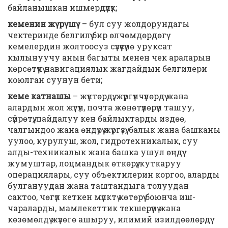
байланышкан ишмердүүлүк;
кеменин жүрүшү
– бул суу жолдорундагы
чектеринде белгилүү бир өлчөмдөрдөгү
кемелердин жолтоосуз сүзүүсүнө уруксат
кылынуучу анын багыты менен чек араларын
көрсөтүүчү навигациялык жагдайдын белгилери
коюлган суунун бети;
кеме катнашы
– жүктөрдү, жүргүнчүлөрдү жана
алардын жол жүгүн, почта жөнөтүүлөрүн ташуу,
сүйрөтүү, пайдалуу кен байлыктарды издөө,
чалгындоо жана өндүрүү жүргүзүү, балык жана башканы
уулоо, курулуш, жол, гидротехникалык, суу
алды-техникалык жана башка ушул өңдүү
жумуштар, лоцмандык өткөрүү, куткаруу
операциялары, суу объектилерин коргоо, аларды
булгануудан жана таштандыга толуудан
сактоо, чөгүп кеткен мүлктү көтөрүү боюнча иш-
чараларды, мамлекеттик текшерүүнү жана
көзөмөлдү жүзөгө ашыруу, илимий изилдөөлөрдү