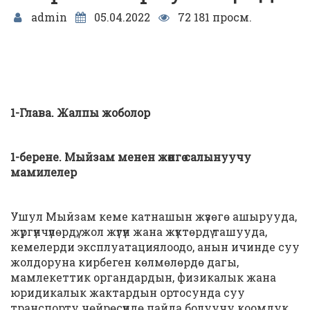
admin
05.04.2022
72 181 просм.
1-Глава. Жалпы жоболор
1-берене. Мыйзам менен жөнгө салынуучу
мамилелер
Ушул Мыйзам кеме катнашын жүзөгө ашырууда,
жүргүнчүлөрдү, жол жүгүн жана жүктөрдү ташууда,
кемелерди эксплуатациялоодо, анын ичинде суу
жолдоруна кирбеген көлмөлөрдө дагы,
мамлекеттик органдардын, физикалык жана
юридикалык жактардын ортосунда суу
транспорту чөйрөсүндө пайда болуучу коомдук