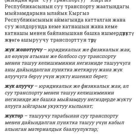
Республикасынын суу транспорту жаатындагы
мыйзамдарына ылайык Кыргыз
Республикасынын аймагында катталган жана
суу жолдорунда кеме катнашын жана кеме
катнашы менен байланышкан башка ишмердүүлүктү
жүзөгө ашыруучу транспорттун түрү;
жүк жөнөтүүчү
– юридикалык же физикалык жак,
ал өзүнүн атынан же болбосо суу транспорту
менен ташуу келишиминин негизинде ташуучуга
аны дайындалган пунктка жеткирүү жана жүк
алуучуга берүү үчүн жүктү ишенип берет;
жүк алуучу
– юридикалык же физикалык жак, ал
суу транспорту менен ташуу келишиминин
негизинде же башка мыйзамдуу негиздерде жүктү
алууга ыйгарым укуктуу кылынат;
жүктөр
– ташуучу тарабынан суу транспорту
менен дайындалган пунктка ташуу үчүн кабыл
алынган материалдык баалуулуктар;