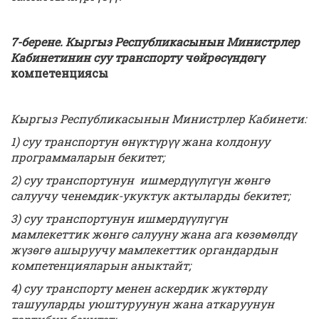
7-берене. Кыргыз Республикасынын
Министрлер
Кабинетинин
суу транспорту чөйрөсүндөгү
компетенциясы
Кыргыз Республикасынын Министрлер Кабинети:
1) суу транспортун өнүктүрүү жана колдонуу
программаларын бекитет;
2) суу транспортунун ишмердүүлүгүн жөнгө
салуучу ченемдик-укуктук актыларды бекитет;
3) суу транспортунун ишмердүүлүгүн
мамлекеттик жөнгө салууну жана ага көзөмөлдү
жүзөгө ашыруучу мамлекеттик органдардын
компетенцияларын аныктайт;
4) суу транспорту менен аскердик жүктөрдү
ташууларды уюштуруунун жана аткаруунун