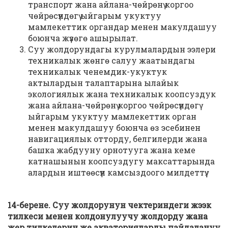
транспорт жана айлана-чөйрөнү коргоо
чөйрөсүндөгү ыйгарым укуктуу
мамлекеттик органдар менен макулдашуу
боюнча жүзөгө ашырылат.
Суу жолдорундагы курулмалардын ээлери
техникалык жөнгө салуу жаатындагы
техникалык ченемдик-укуктук
актылардын талаптарына ылайык
экологиялык жана техникалык коопсуздук
жана айлана-чөйрөнү коргоо чөйрөсүндөгү
ыйгарым укуктуу мамлекеттик орган
менен макулдашуу боюнча өз эсебинен
навигациялык отторду, белгилерди жана
башка жабдууну орнотууга жана кеме
катнашынын коопсуздугу максаттарында
алардын иштөөсүн камсыздоого милдеттүү.
14-берене. Суу жолдорунун чектериндеги жээк
тилкеси менен колдонулуучу жолдорду жана
жер тилкелерин же акваторияларды пайдалануу