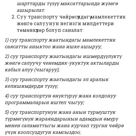
шарттарды түзүү максаттарында жүзөгө
ашырылат
.
Суу транспорту чөйрөсүндөгү мамлекеттик
жөнгө салуунун негизги милдеттери
төмөнкүлөр болуп саналат:
1) суу транспорту жаатындагы мамлекеттик
саясатты аныктоо жана ишке ашыруу;
2) суу транспорту жаатындагы ишмердүүлүктү
жөнгө салуучу ченемдик-укуктук актыларды
кабыл алуу (чыгаруу);
3) суу транспорту жаатындагы эл аралык
келишимдерди түзүү;
4) суу транспортун өнүктүрүү жана колдонуу
программаларын иштеп чыгуу;
5) суу транспортунун жана анын турмуштук
түрмөгүнүн жараяндарынын адамдын өмүрү
менен саламаттыгы жана курчап турган чөйрө
үчүн коопсуздугун камсыздоо
;