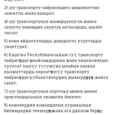
3) суу транспорту чөйрөсүндөгү мамлекеттик
саясатты ишке ашырат;
4) суу транспортунун ишмердүүлүгүн жөнгө
салуучу ченемдик-укуктук актыларды, иштеп
чыгат;
5) кеме айдоочуларды даярдоочу курстарды
уюштурат;
6) Кыргыз Республикасынын суу транспорту
чөйрөсүндөгү мыйзамдарына жана лицензиялык-
уруксат кылуу тутумуна ылайык калкка
кызматтарды көрсөтүүчү суу транспорту
чөйрөсүндөгү субъектилердин ишмердүүлүгүн жөнгө
салат;
7) суу транспортунун порттору менен менен
пристандарынын тизмегин бекитет;
8) кемелердин командалык курамынын
билимдерин текшерүүнү жана ага диплом берүүнү,