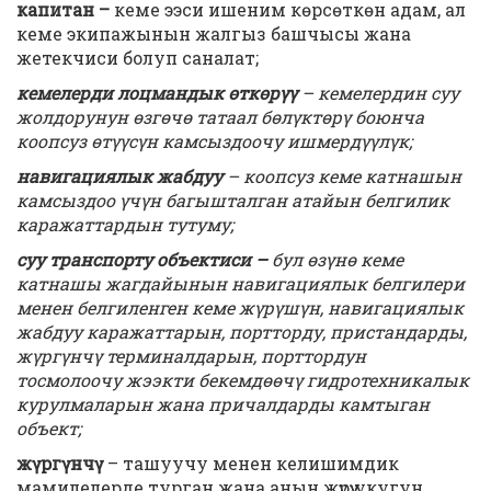
капитан –
кеме ээси ишеним көрсөткөн адам, ал
кеме экипажынын жалгыз башчысы жана
жетекчиси болуп саналат;
кемелерди лоцмандык өткөрүү
– кемелердин суу
жолдорунун өзгөчө татаал бөлүктөрү боюнча
коопсуз өтүүсүн камсыздоочу ишмердүүлүк;
навигациялык жабдуу
– коопсуз кеме катнашын
камсыздоо үчүн багышталган атайын белгилик
каражаттардын тутуму;
суу транспорту объектиси –
бул өзүнө кеме
катнашы жагдайынын навигациялык белгилери
менен белгиленген кеме жүрүшүн, навигациялык
жабдуу каражаттарын, портторду, пристандарды,
жүргүнчү терминалдарын, порттордун
тосмолоочу жээкти бекемдөөчү гидротехникалык
курулмаларын жана причалдарды камтыган
объект;
жүргүнчү
– ташуучу менен келишимдик
мамилелерде турган жана анын жүрүү укугун