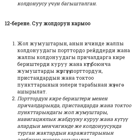
колдонуусу үчүн багышталган.
12-берене. Суу жолдорун кармоо
Жол жумуштарын, анын ичинде жалпы
колдонуудагы порттордо рейддерди жана
жалпы колдонуудагы причалдарга кире
бериштерди куруу жана күтүү боюнча
жумуштарды жүргүзүү порттордун,
пристандардын жана токтоо
пункттарынын ээлери тарабынан жүзөгө
ашырылат.
Порттордун кире бериштери менен
причалдарында, пристандарда жана токтоо
пункттарындагы жол жумуштары,
навигациялык жабдууну куруу жана күтүү
алардын менчигинде же колдонуусунда
турган жактардын каражаттарынын
эсебинен жүзөгө ашырылат.