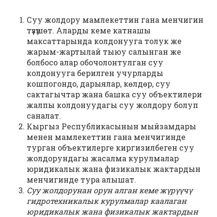
Суу жолдору мамлекеттин гана менчигин
түзүшөт. Аларды кеме катнашы
максаттарында колдонууга толук же
жарым-жартылай тыюу салынган же
болбосо алар обочолонтулган суу
колдонууга берилген учурларды
кошпогондо, дарыялар, көлдөр, суу
сактагычтар жана башка суу объектилери
жалпы колдонуудагы суу жолдору болуп
саналат.
Кыргыз Республикасынын мыйзамдары
менен мамлекеттин гана менчигинде
турган объектилерге киргизилбеген суу
жолдорундагы жасалма курулмалар
юридикалык жана физикалык жактардын
менчигинде тура алышат.
Суу жолдорунан орун алган кеме жүрүүчү
гидротехникалык курулмалар каалаган
юридикалык жана физикалык жактардын