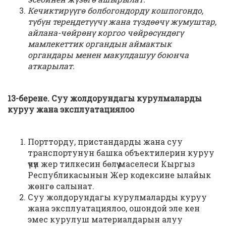
Кечиктирүүгө болбогондорду кошпогондо,
түбүн тереӊдетүүчү жана түздөөчү жумуштар,
айлана-чөйрөнү коргоо чөйрөсүндөгү
мамлекеттик органдын аймактык
органдары менен макулдашуу боюнча
аткарылат.
13-берене. Суу жолдорундагы курулмаларды
куруу жана эксплуатациялоо
Портторду, пристандарды жана суу
транспортунун башка объектилерин куруу
үчүн жер тилкесин бөлүү маселеси Кыргыз
Республикасынын Жер кодексине ылайык
жөнгө салынат.
Суу жолдорундагы курулмаларды куруу
жана эксплуатациялоо, ошондой эле кен
эмес курулуш материалдарын алуу