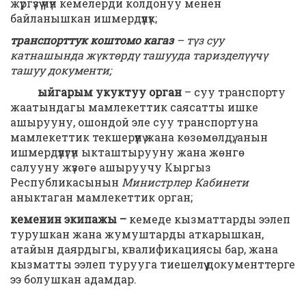
жүргүзүү үчүн кемелерди колдонуу менен
байланышкан ишмердүүлүк;
транспорттук коштомо кагаз
– түз суу
катнашында жүктөрдү ташууда таризделүүчү
ташуу документи;
ыйгарым укуктуу орган
– суу транспорту
жаатындагы мамлекеттик саясатты ишке
ашырууну, ошондой эле суу транспортуна
мамлекеттик текшерүүнү жана көзөмөлдү, анын
ишмердүүлүгүн ыкташтырууну жана жөнгө
салууну жүзөгө ашыруучу Кыргыз
Республикасынын
Министрлер Кабинети
аныктаган мамлекеттик орган;
кеменин экипажы –
кемеде кызматтарды ээлеп
турушкан жана жумуштарды аткарышкан,
атайын даярдыгы, квалификациясы бар, жана
кызматты ээлеп турууга тиешелүү документтерге
ээ болушкан адамдар.