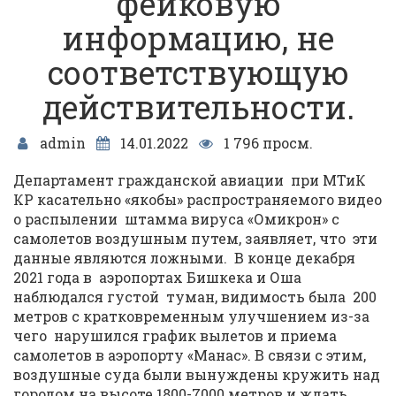
фейковую
информацию, не
соответствующую
действительности.
admin
14.01.2022
1 796 просм.
Департамент гражданской авиации при МТиК
КР касательно «якобы» распространяемого видео
о распылении штамма вируса «Омикрон» с
самолетов воздушным путем, заявляет, что эти
данные являются ложными. В конце декабря
2021 года в аэропортах Бишкека и Оша
наблюдался густой туман, видимость была 200
метров с кратковременным улучшением из-за
чего нарушился график вылетов и приема
самолетов в аэропорту «Манас». В связи с этим,
воздушные суда были вынуждены кружить над
городом на высоте 1800-7000 метров и ждать