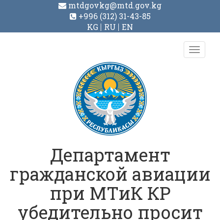
mtdgovkg@mtd.gov.kg
+996 (312) 31-43-85
KG
RU
EN
Toggl
navig
Департамент
гражданской авиации
при МТиК КР
убедительно просит