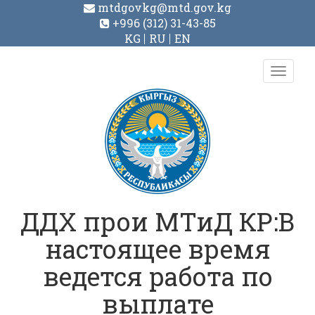
mtdgovkg@mtd.gov.kg
+996 (312) 31-43-85
KG
RU
EN
Toggl
navig
ДДХ прои МТиД КР:В
настоящее время
ведется работа по
выплате