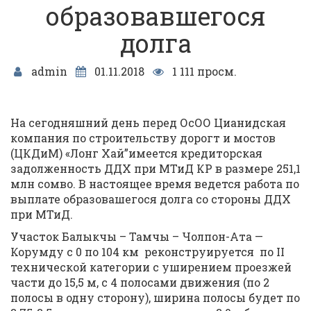
образовавшегося
долга
admin
01.11.2018
1 111 просм.
На сегодняшний день перед ОсОО Цианидская
компания по строительству дорогт и мостов
(ЦКДиМ) «Лонг Хай”имеется кредиторская
задолженность ДДХ при МТиД КР в размере 251,1
млн сомво. В настоящее время ведется работа по
выплате образовашегося долга со стороны ДДХ
при МТиД.
Участок Балыкчы – Тамчы – Чолпон-Ата —
Корумду с 0 по 104 км реконструируется по II
технической категории с уширением проезжей
части до 15,5 м, с 4 полосами движения (по 2
полосы в одну сторону), ширина полосы будет по