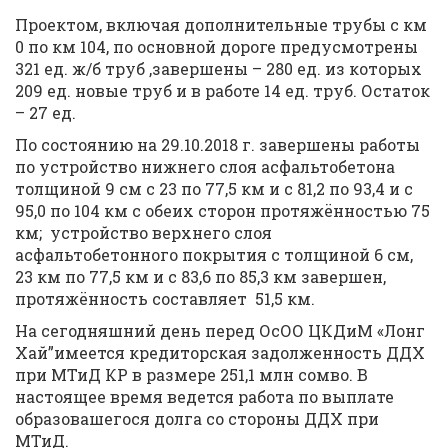
Проектом, включая дополнительные трубы с км
0 по км 104, по основной дороге предусмотрены
321 ед. ж/б труб ,завершены – 280 ед. из которых
209 ед. новые труб и в работе 14 ед. труб. Остаток
– 27 ед.
По состоянию на 29.10.2018 г. завершены работы
по устройство нижнего слоя асфальтобетона
толщиной 9 см с 23 по 77,5 км и с 81,2 по 93,4 и с
95,0 по 104 км с обеих сторон протяжённостью 75
км; устройство верхнего слоя
асфальтобетонного покрытия с толщиной 6 см,
23 км по 77,5 км и с 83,6 по 85,3 км завершен,
протяжённость составляет 51,5 км.
На сегодняшний день перед ОсОО ЦКДиМ «Лонг
Хай”имеется кредиторская задолженность ДДХ
при МТиД КР в размере 251,1 млн сомво. В
настоящее время ведется работа по выплате
образовашегося долга со стороны ДДХ при
МТиД.