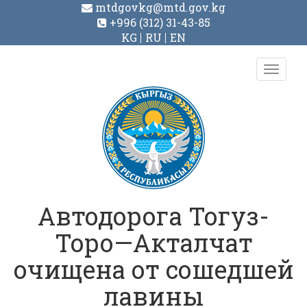
mtdgovkg@mtd.gov.kg
+996 (312) 31-43-85
KG
RU
EN
Toggl
navig
Автодорога Тогуз-
Торо—Акталчат
очищена от сошедшей
лавины