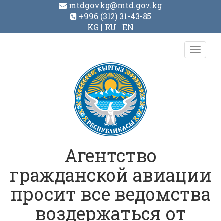
mtdgovkg@mtd.gov.kg
+996 (312) 31-43-85
KG
RU
EN
Toggl
navig
Агентство
гражданской авиации
просит все ведомства
воздержаться от