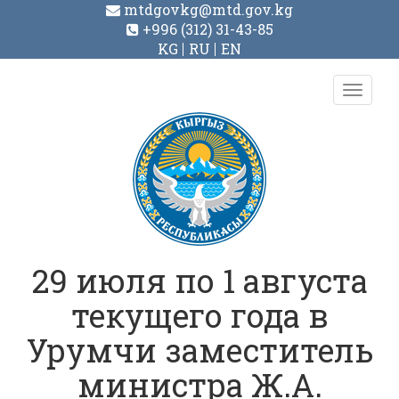
mtdgovkg@mtd.gov.kg
+996 (312) 31-43-85
KG
RU
EN
Toggl
navig
29 июля по 1 августа
текущего года в
Урумчи заместитель
министра Ж.А.