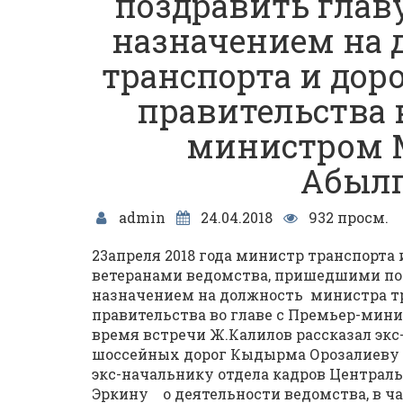
поздравить глав
назначением на 
транспорта и доро
правительства в
министром 
Абыл
admin
24.04.2018
932 просм.
23апреля 2018 года министр транспорта 
ветеранами ведомства, пришедшими по
назначением на должность министра тра
правительства во главе с Премьер-ми
время встречи Ж.Калилов рассказал эк
шоссейных дорог Кыдырма Орозалиеву 
экс-начальнику отдела кадров Централ
Эркину о деятельности ведомства, в ч