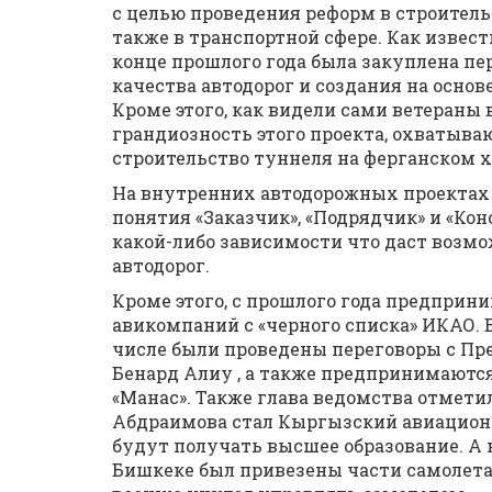
с целью проведения реформ в строительс
также в транспортной сфере. Как извест
конце прошлого года была закуплена п
качества автодорог и создания на осно
Кроме этого, как видели сами ветераны 
грандиозность этого проекта, охватыва
строительство туннеля на ферганском х
На внутренних автодорожных проектах
понятия «Заказчик», «Подрядчик» и «Кон
какой-либо зависимости что даст возм
автодорог.
Кроме этого, с прошлого года предпри
авикомпаний с «черного списка» ИКАО. 
числе были проведены переговоры с П
Бенард Алиу , а также предпринимаются
«Манас». Также глава ведомства отмет
Абдраимова стал Кыргызский авиацион
будут получать высшее образование. А 
Бишкеке был привезены части самолета