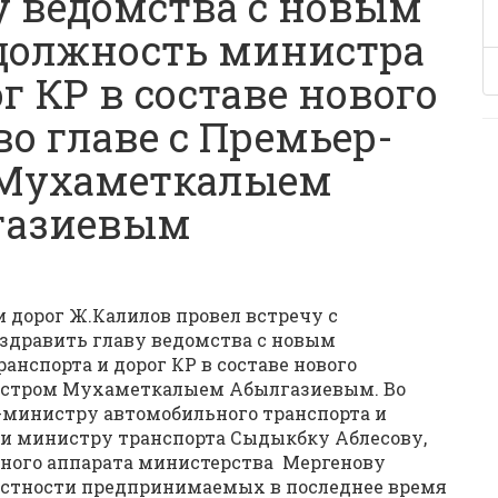
у ведомства с новым
должность министра
г КР в составе нового
о главе с Премьер-
Мухаметкалыем
газиевым
и дорог Ж.Калилов провел встречу с
здравить главу ведомства с новым
нспорта и дорог КР в составе нового
нистром Мухаметкалыем Абылгазиевым. Во
с-министру автомобильного транспорта и
и министру транспорта Сыдыкбку Аблесову,
ьного аппарата министерства Мергенову
астности предпринимаемых в последнее время