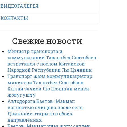
ВИДЕОГАЛЕРЕЯ
КОНТАКТЫ
Свежие новости
Министр транспорта и
коммуникаций Талантбек Солтобаев
встретился с послом Китайской
Народной Республики Лю Цзянпин
Транспорт жана коммуникациялар
министри Талантбек Солтобаев
Кытай элчиси Лю Цзянпин менен
жолугушту
Автодорога Баетов–Макмал
полностью очищена после селя.
Движение открыто в обоих
направлениях
Баетов–Макмал унаа жолу селден