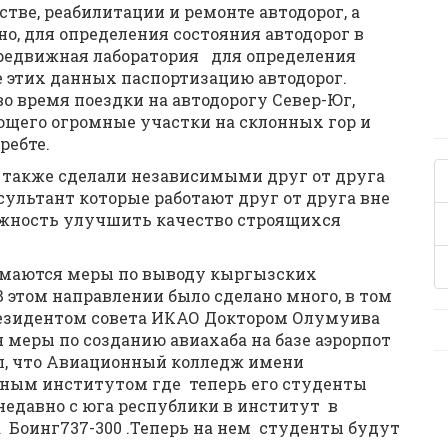
тве, реабилитации и ремонте автодорог, а
но, для определения состояния автодорог в
ередвижная лаборатория для определения
ве этих данных паспортизацию автодорог.
во время поездки на автодорогу Север-Юг,
ющего огромные участки на склонных гор и
ребте.
 также сделали независимыми друг от друга
сультант которые работают друг от друга вне
ожность улучшить качество строящихся
нимаются меры по выводу кыргызских
В этом направлении было сделано много, в том
резидентом совета ИКАО Доктором Олумуива
 меры по созданию авиахаба на базе аэрорпот
ил, что Авиационный колледж имени
ным институтом где теперь его студенты
недавно с юга республики в институт в
 Боинг737-300 .Теперь на нем студенты будут