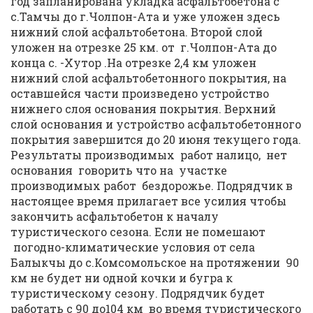
год запланирована укладка асфальтобетона с
с.Тамчы до г.Чолпон-Ата и уже уложен здесь
нижний слой асфальтобетона. Второй слой
уложен на отрезке 25 км. от г.Чолпон-Ата до
конца с. -Хутор .На отрезке 2,4 км уложен
нижний слой асфальтобетонного покрытия, на
оставшейся части произведено устройство
нижнего слоя основания покрытия. Верхний
слой основания и устройство асфальтобетонного
покрытия завершится до 20 июня текущего года.
Результаты производимых работ налицо, нет
основания говорить что на участке
производимых работ бездорожье. Подрядчик в
настоящее время прилагает все усилия чтобы
закончить асфальтобетон к началу
туристического сезона. Если не помешают
погодно-климатические условия от села
Балыкчы до с.Комсомольское на протяжении 90
км не будет ни одной кочки и бугра к
туристическому сезону. Подрядчик будет
работать с 90 до104 км во время туристического