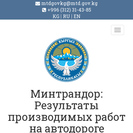
mtdgovkg@mtd.gov.kg
+996 (312) 31-43-85
KG
RU
EN
Toggl
navig
Минтрандор:
Результаты
производимых работ
на автодороге