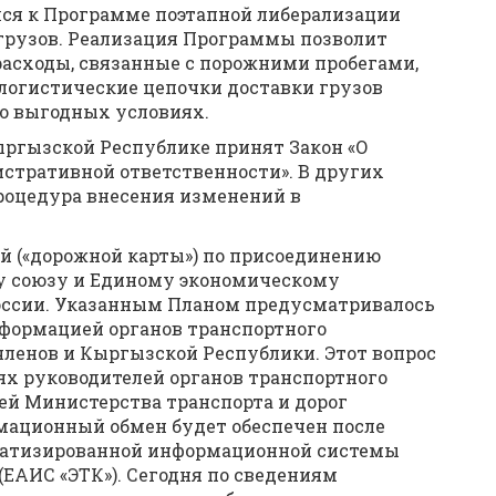
лся к Программе поэтапной либерализации
грузов. Реализация Программы позволит
асходы, связанные с порожними пробегами,
логистические цепочки доставки грузов
о выгодных условиях.
ргызской Республике принят Закон «О
истративной ответственности». В других
роцедура внесения изменений в
й («дорожной карты») по присоединению
у союзу и Единому экономическому
России. Указанным Планом предусматривалось
формацией органов транспортного
членов и Кыргызской Республики. Этот вопрос
ях руководителей органов транспортного
ей Министерства транспорта и дорог
ационный обмен будет обеспечен после
матизированной информационной системы
ЕАИС «ЭТК»). Сегодня по сведениям