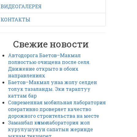
ВИДЕОГАЛЕРЕЯ
КОНТАКТЫ
Свежие новости
Автодорога Баетов–Макмал
полностью очищена после селя.
Движение открыто в обоих
направлениях
Баетов–Макмал унаа жолу селден
толук тазаланды. Эки тараптуу
каттам бар
Современная мобильная лаборатория
оперативно проверяет качество
дорожного строительства на месте
Заманбап көчмө лаборатория жол
курулушунун сапатын жеринде
ыкчам текшерет