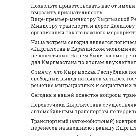
Позвольте приветствовать вас от имен
выразить признательность
Вице-премьер-министру Кыргызской Ре
Министру транспорта и дорог Калилову
организации такого важного мероприят
Наша встреча сегодня является логиче
«Кыргызстан в Евразийском экономическ
перспективы». На нем были рассмотрен
для Кыргызстана по итогам двухлетнего
Отмечу, что Кыргызская Республика п
свободный выход на рынок четырех госуд
решение миграционных и социальных в
Сегодня в нашей повестке вопросы тран
Перевозчики Кыргызстана осуществляю
автомобильным транспортом по террито
Транспортный (автомобильный) контро
перенесен на внешнюю границу Кыргыз