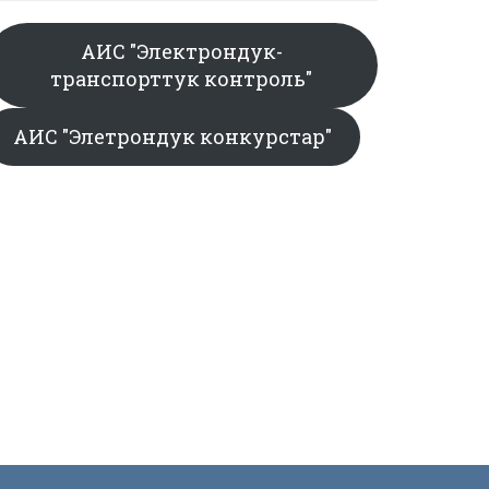
АИС "Электрондук-
транспорттук контроль"
АИС "Элетрондук конкурстар"