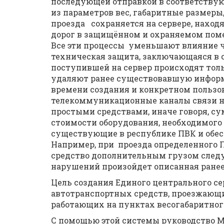
последующей отправкой в соответствую
из параметров вес, габаритные размеры,
проезда сохраняется на сервере, наход
дорог в защищённом и охраняемом поме
Все эти процессы уменьшают влияние ч
техническая защита, заключающаяся в
поступившей на сервер происходят толь
удаляют ранее существовавшую информ
времени создания и конкретном пользов
телекоммуникационные каналы связи н
простыми средствами, иначе говоря, су
стоимости оборудования, необходимого 
существующие в республике ПВК и обе
Например, при проезда определенного 
средство дополнительным грузом след
нарушений произойдет описанная ранее
Цель создания Единого центрального се
автотранспортных средств, проезжающих
работающих на пунктах весогабаритног
С помощью этой системы руководство М