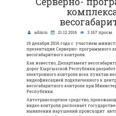
Серверно- прог
комплекса
весогабари
admin
21.12.2016
3 167 просм.
19 декабря 2016 года с участием минис
презентация Серверно- программного а
весогабаритного контроля.
Как известно, Департамент весогабарит
дорог Кыргызской Республики разработ
электронного контроля всех пунктав вес
видеофиксацией подключенного к цент
весогабаритного контроля при Министе
Республики.
Автотранспортное средство, проезжающ
видео контроля распознаёт государстве
выявлении нарушений происходит авт