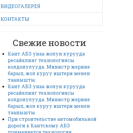
ВИДЕОГАЛЕРЕЯ
КОНТАКТЫ
Свежие новости
Кант АБЗ унаа жолун курууда
ресайклинг технологиясы
колдонулууда. Министр жерине
барып, жол куруу иштери менен
таанышты
Кант АБЗ унаа жолун курууда
ресайклинг технологиясы
колдонулууда. Министр жерине
барып, жол куруу иштери менен
таанышты
При строительстве автомобильной
дороги к Кантскому АБЗ
применяется технология