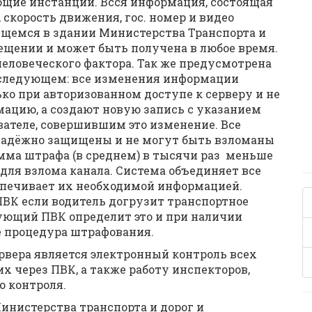
щие инстанции. Всся информация, состоящая
 скорость движения, гос. номер и видео
ящемся в здании Министерства Транспорта и
щении и может быть получена в любое время.
еловеческого фактора. Так же предусмотрена
 следующем: все изменения информации
ко при авторизованном доступе к серверу и не
ацию, а создают новую запись с указанием
ателе, совершившим это изменение. Все
адёжно защищены и не могут быть взломаны
мма штрафа (в среднем) в тысячи раз меньше
для взлома канала. Система объединяет все
спечивает их необходимой информацией.
ПВК если водитель догрузит транспортное
ующий ПВК определит это и при наличии
 процедура штрафования.
рвера является электронный контроль всех
 через ПВК, а также работу инспекторов,
о контроля.
инистерства транспорта и дорог и