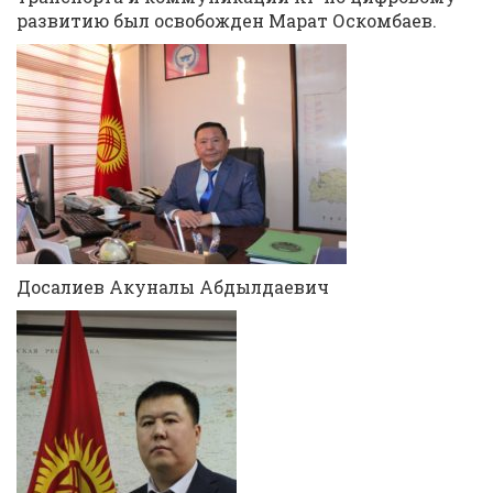
развитию был освобожден Марат Оскомбаев.
Досалиев Акуналы Абдылдаевич