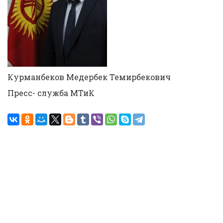
Курманбеков Медербек Темирбекович
Пресс- служба МТиК