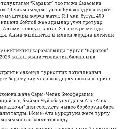
толуктаган “Каракол” тоо лыжа базасына
пы 7,1 чакырымды түзгөн бул жолдун азыркы
муштары жүрүп жатат (3,1 чак. бүтүп, 400
тилкени бойлой жөө адамдар үчүн тротуар
. Ал эми жолдун калган 3,5 чакырымында
алды. Анын жыйынтыгы менен жердин негизин
үү бийликтин карамагында турган “Каракол”
л 2023-жылы министрликтин балансына
трлиги өлкөнүн туристтик потенциалын
ге бара турчу унаа жолдорду оңдоо иштерине
токоюна жана Сары-Челек биосфералык
ондой эле, быйыл Чүй облусундагы Ала-Арча
 ключи” ден соолукту чыңдоо борборуна бара
альтталды. Ысык-Ата курортуна жете турчу
кырымына асфальт төшөлдү.
де жайгашкан эс алуу жайларынын 7 чакырым