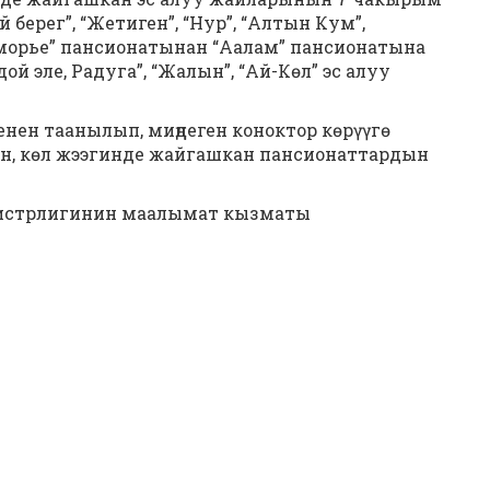
 берег”, “Жетиген”, “Нур”, “Алтын Кум”,
зморье” пансионатынан “Аалам” пансионатына
й эле, Радуга”, “Жалын”, “Ай-Көл” эс алуу
нен таанылып, миңдеген коноктор көрүүгө
н, көл жээгинде жайгашкан пансионаттардын
истрлигинин маалымат кызматы