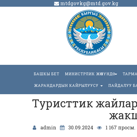
mtdgovkg@mtd.gov.kg
БАШКЫ БЕТ
МИНИСТРЛИК ЖӨНҮНДӨ
ТАРМ
ЖАРАНДАРДЫН КАЙРЫЛУУСУ
ПАЙДАЛУУ Б
Туристтик жайлар
жак
admin
30.09.2024
1 167 просм.