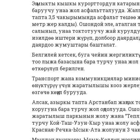
Эң мыкты кышкы курорттордун катарын 
баруучу унаа жол асфальтталууда. Жал
тапта 3,5 чакырымында асфальт төшөө жу
метр жер калды). Ошондой эле, аталган 
салынып, унаа токтотуучу жай курулду
изилдөө иштери жүрүп, долбоор даярд
даярдоо жумуштары башталат.
Белгилей кетсек, буга чейин жергиликт
тоо лыжа базасына бара турчу унаа жо
өткөрүлүп берилген.
Транспорт жана коммуникциялар минис
өнүктүрүү үчүн жаратылышы кооз жерлер
өзгөчө көңүл бурууда.
Алсак, азыркы тапта Арстанбап жаңгак 
коругуна бара турчу жол оңдолууда. Ош
жаратылыш паркынын жолу жана “Теплые
турчу Кой-Таш-Узун-Кыр унаа жолу асф
Красная-Речка-Ысык-Ата жолунун 3 ча
Мындан тышкары, Ысык-Көлдүн жээгин