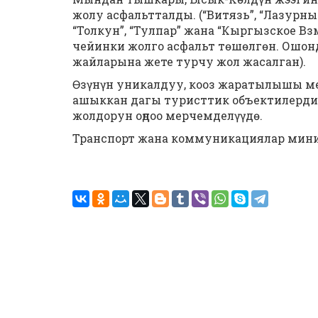
жолу асфальтталды. (“Витязь”, “Лазурный
“Толкун”, “Тулпар” жана “Кыргызское В
чейинки жолго асфальт төшөлгөн. Ошондо
жайларына жете турчу жол жасалган).
Өзүнүн уникалдуу, кооз жаратылышы ме
ашыккан дагы туристтик объектилерди
жолдорун оңдоо мерчемделүүдө.
Транспорт жана коммуникациялар мин